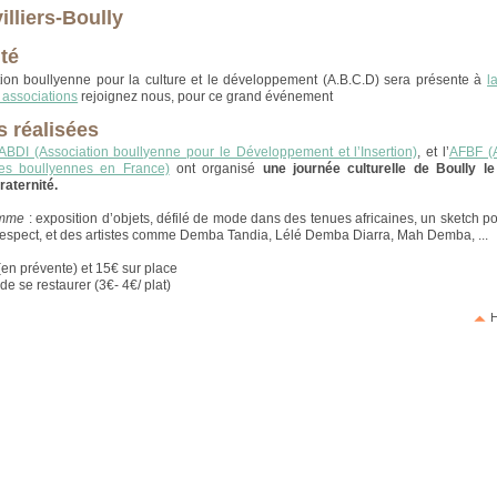
illiers-Boully
ité
tion boullyenne pour la culture et le développement (A.B.C.D) sera présente à
l
s associations
rejoignez nous, pour ce grand événement
s réalisées
ABDI (Association boullyenne pour le Développement et l’Insertion)
, et l’
AFBF (A
s boullyennes en France)
ont organisé
une journée culturelle de Boully le 
raternité.
amme
: exposition d’objets, défilé de mode dans des tenues africaines, un sketch por
respect, et des artistes comme Demba Tandia, Lélé Demba Diarra, Mah Demba, ...
en prévente) et 15€ sur place
 de se restaurer (3€- 4€/ plat)
H