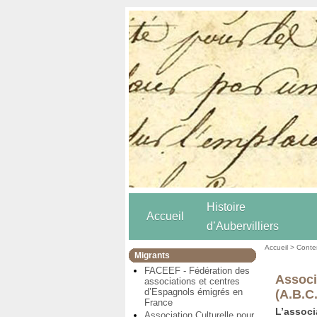
Histoire
Accueil
d’Aubervilliers
Accueil
>
Conten
Migrants
FACEEF - Fédération des
Associ
associations et centres
d’Espagnols émigrés en
(A.B.C
France
L’associ
Association Culturelle pour