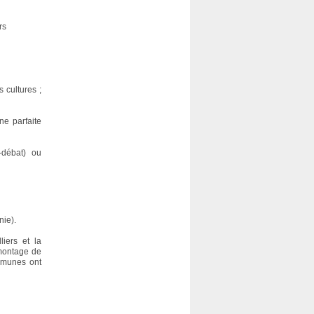
rs
 cultures ;
ne parfaite
s-débat) ou
nie).
iers et la
 montage de
ommunes ont