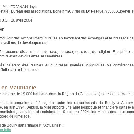
 : Mlle FOFANA N’deye
stale : Bureau des associations, Boite n°49, 7 rue du Dr Pesqué, 93300 Aubervillie
 J.O. : 20 avril 2004
ion
omouvoir des actions interculturelles en favorisant des échanges et le brassage des
es actions de développement.
it aucune discrimination de race, de sexe, de caste, de religion. Elle prône u
 droits et en devoirs entre ses membres.
tés peuvent être festives et culturelles (soirées folkloriques ou conférence
lutte contre l’illetrisme).
, en Mauritanie
commune de 19 000 habitants dans la Région du Guidimaka (sud-est de la Maurita
e de coopération a été signée, entre les ressortissants de Boully à Aubervill
té, en juin 1994. Depuis, la Ville apporte une aide logistique et financière dans le
manitaires, sanitaires et scolaires. Le 9 octobre 2004, les Maires des deux c
ccord de jumelage.
 de Boully dans "Images", "Actualités" :
ortfolio