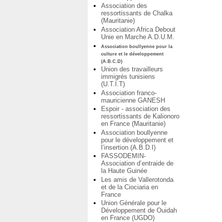
Association des
ressortissants de Chalka
(Mauritanie)
Association Africa Debout
Unie en Marche A.D.U.M.
Association boullyenne pour la
culture et le développement
(A.B.C.D)
Union des travailleurs
immigrés tunisiens
(U.T.I.T)
Association franco-
mauricienne GANESH
Espoir - association des
ressortissants de Kalionoro
en France (Mauritanie)
Association boullyenne
pour le développement et
l’insertion (A.B.D.I)
FASSODEMIN-
Association d’entraide de
la Haute Guinée
Les amis de Vallerotonda
et de la Ciociaria en
France
Union Générale pour le
Développement de Ouidah
en France (UGDO)