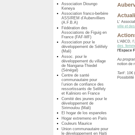
Association Dioungo
Auberv
Keneya
Association franco-berbère
Actual
ASSIREM d’Aubervilliers
L’ Associa
(A.F.B.A)
ville et de
Fédération des
Associations de Figuig en
Action
France (FAF-MF)
L’ABCD, l’
Association pour le
des femme
développement de Sélifely
l’Espace F
(Mali)
Assoc. pour le
Au progr
développement du village
notion de 
de Niangana-Thiedel
(Sénégal)
Tarif :
10€ (
Centre de santé
Possibilité
communautaire pour
l’union de confiance des
ressortissants de Selifely
et Kalinioro en France
Comité des jeunes pour le
développement de
Sirimoulou (Mali)
El hogar de los espanoles
Hogar extremeno en Paris
Couleurs Maurice
Union communautaire pour
le développement en Haïti