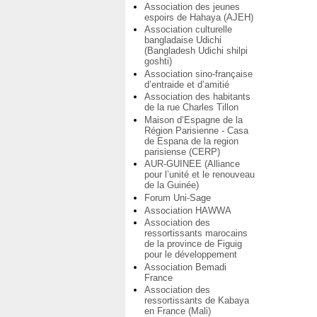
Association des jeunes
espoirs de Hahaya (AJEH)
Association culturelle
bangladaise Udichi
(Bangladesh Udichi shilpi
goshti)
Association sino-française
d’entraide et d’amitié
Association des habitants
de la rue Charles Tillon
Maison d’Espagne de la
Région Parisienne - Casa
de Espana de la region
parisiense (CERP)
AUR-GUINEE (Alliance
pour l’unité et le renouveau
de la Guinée)
Forum Uni-Sage
Association HAWWA
Association des
ressortissants marocains
de la province de Figuig
pour le développement
Association Bemadi
France
Association des
ressortissants de Kabaya
en France (Mali)