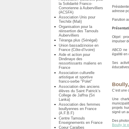
la Solidarité Franco-
Présidente
Comorienne à Aubervilliers
adresse po
(ACSFA)
Association Unis pour
Parution au
Teichibi (Mali)
Organisation pour la
Présentat
réinsertion des Tamouls
Aubervilliers
Objet : pr
Téranga plus (Sénégal)
impulser d
Union bassadzinoise en
France (Côte-d’Ivoire)
ABCD ne fa
égalité en
Aide et action pour
Dindinaye des
Ses activi
ressortissants maliens en
éducatives (
France
Association culturelle
artistique et sportive
franco-serbe "Polet"
Boully
Association des anciens
C’est une 
élèves du Saint Patrick’s
College de Jaffna (Sri
Une chart
Lanka)
municipali
Association des femmes
projets hu
boullyennes en France
signé un a
(A.F.B.F)
Centre Tamouls
Des photos
Enseignements en France
Boully, le p
Coeur Caraibes