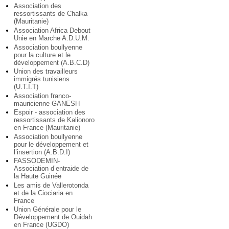
Association des
ressortissants de Chalka
(Mauritanie)
Association Africa Debout
Unie en Marche A.D.U.M.
Association boullyenne
pour la culture et le
développement (A.B.C.D)
Union des travailleurs
immigrés tunisiens
(U.T.I.T)
Association franco-
mauricienne GANESH
Espoir - association des
ressortissants de Kalionoro
en France (Mauritanie)
Association boullyenne
pour le développement et
l’insertion (A.B.D.I)
FASSODEMIN-
Association d’entraide de
la Haute Guinée
Les amis de Vallerotonda
et de la Ciociaria en
France
Union Générale pour le
Développement de Ouidah
en France (UGDO)