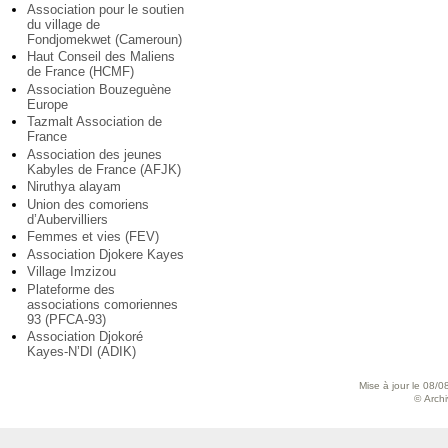
Association pour le soutien
du village de
Fondjomekwet (Cameroun)
Haut Conseil des Maliens
de France (HCMF)
Association Bouzeguène
Europe
Tazmalt Association de
France
Association des jeunes
Kabyles de France (AFJK)
Niruthya alayam
Union des comoriens
d’Aubervilliers
Femmes et vies (FEV)
Association Djokere Kayes
Village Imzizou
Plateforme des
associations comoriennes
93 (PFCA-93)
Association Djokoré
Kayes-N’DI (ADIK)
Mise à jour le 08/0
© Archiv