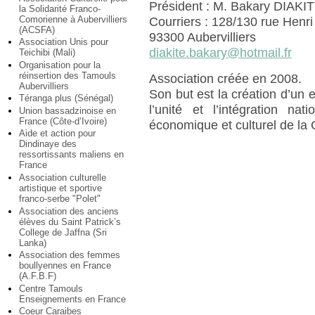
Président : M. Bakary DIAKI
la Solidarité Franco-
Comorienne à Aubervilliers
Courriers : 128/130 rue Henr
(ACSFA)
93300 Aubervilliers
Association Unis pour
diakite.bakary@hotmail.fr
Teichibi (Mali)
Organisation pour la
réinsertion des Tamouls
Association créée en 2008.
Aubervilliers
Son but est la création d’un 
Téranga plus (Sénégal)
l’unité et l’intégration na
Union bassadzinoise en
France (Côte-d’Ivoire)
économique et culturel de la
Aide et action pour
Dindinaye des
ressortissants maliens en
France
Association culturelle
artistique et sportive
franco-serbe "Polet"
Association des anciens
élèves du Saint Patrick’s
College de Jaffna (Sri
Lanka)
Association des femmes
boullyennes en France
(A.F.B.F)
Centre Tamouls
Enseignements en France
Coeur Caraibes