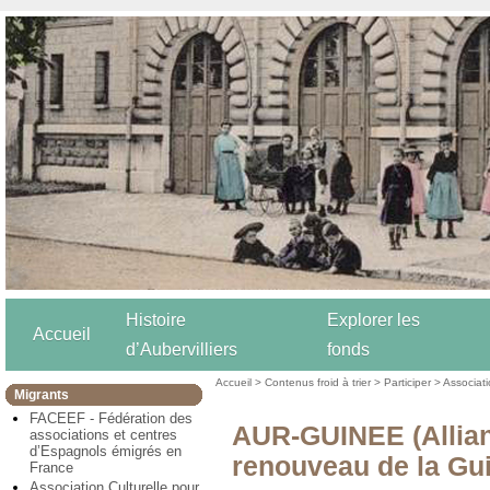
Histoire
Explorer les
Accueil
d’Aubervilliers
fonds
Accueil
>
Contenus froid à trier
>
Participer
>
Associat
Migrants
FACEEF - Fédération des
AUR-GUINEE (Allianc
associations et centres
d’Espagnols émigrés en
renouveau de la Gu
France
Association Culturelle pour