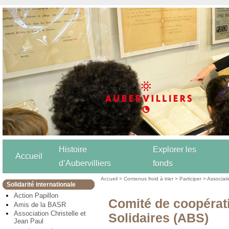
Histoire
Explorer les
Accueil
d’Aubervilliers
fonds
Accueil
>
Contenus froid à trier
>
Participer
>
Associat
Solidarité internationale
Action Papillon
Comité de coopérati
Amis de la BASR
Association Christelle et
Solidaires (ABS)
Jean Paul