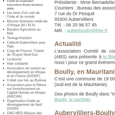
Comité de coopération
Présidente : Mme Bernadet
Aubervilliers Boully Solidaires
Courriers : Bureau des assoc
(ABS)
Les amis d’un coin de
7 rue du Dr Pesqué
l’Inde et du monde
93300 Aubervilliers
Mission itinérante médicale
Tél. : 06 20 96 57 45
d’Afrique (M.I.M.A)
Banakro Agriculture au
Mél. :
auberboully@free.fr
Mali
Teranga-Kaolack
Actualité
Collectif Aubervilliers pour
Haiti
L’association Comité de coo
Coup de Pousse, Chaine
de l’Espoir Nord-Sud
(ABS) sera présente à
la fêt
La boucle
nous ! pour ce grand événem
Haiti solidarité
Association de soutien au
Boully, en Mauritan
développement en Afrique
et en France (ASDAF)
C’est une commune de 19 000
Il était une fois au Burkina
(sud-est de la Mauritanie).
Association pour le Retour
sur Investissement en
Capital Humain en Afrique
Des photos de Boully dans "Im
(ARICHA)
Boully, le portfolio
Organisation d’aide au
développement de Haïti
(OADH)
Aubervilliers-Boull
ONG MED (Maison des