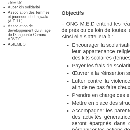
déshérités)
Auber kin solidarité
Association des femmes
Objectifs
et jeunesse de Lingwala
(A.F.J.L)
–
ONG M.E.D entend les réalise
Association de
de près ou de loin de toutes 
developpement du village
de Diangounté Camara
Ainsi elle s’attellera à :
ADVDC
Encourager la scolarisat
ASIEMBO
leur appartenance relig
des kits scolaires (tenues
Payer les frais de scolar
Œuvrer à la réinsertion s
Lutter contre la violenc
afin de ne pas faire d’eu
Prendre en charge des e
Mettre en place des stru
Accompagner les parents
des activités génératri
seront épargnés dans d
pérenniser les actions 