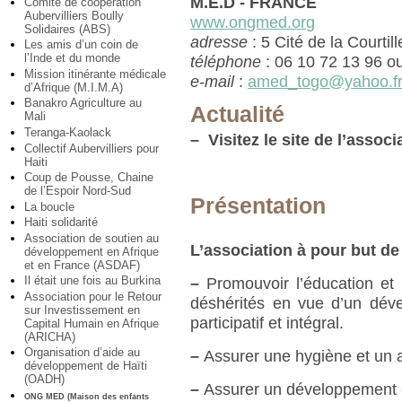
M.E.D - FRANCE
Comité de coopération
Aubervilliers Boully
www.ongmed.org
Solidaires (ABS)
adresse
: 5 Cité de la Courti
Les amis d’un coin de
l’Inde et du monde
téléphone
: 06 10 72 13 96 o
Mission itinérante médicale
e-mail
:
amed_togo@yahoo.f
d’Afrique (M.I.M.A)
Banakro Agriculture au
Actualité
Mali
Teranga-Kaolack
–
Visitez le site de l’associ
Collectif Aubervilliers pour
Haiti
Coup de Pousse, Chaine
de l’Espoir Nord-Sud
Présentation
La boucle
Haiti solidarité
Association de soutien au
L’association à pour but de 
développement en Afrique
et en France (ASDAF)
Il était une fois au Burkina
–
Promouvoir l’éducation et 
Association pour le Retour
déshérités en vue d’un dév
sur Investissement en
participatif et intégral.
Capital Humain en Afrique
(ARICHA)
Organisation d’aide au
–
Assurer une hygiène et un a
développement de Haïti
(OADH)
–
Assurer un développement 
ONG MED (Maison des enfants