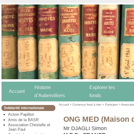
Histoire
Explorer les
Accueil
d’Aubervilliers
fonds
Accueil
>
Contenus froid à trier
>
Participer
>
Associat
Solidarité internationale
Action Papillon
ONG MED (Maison de
Amis de la BASR
Association Christelle et
Mr DJAGLI Simon
Jean Paul