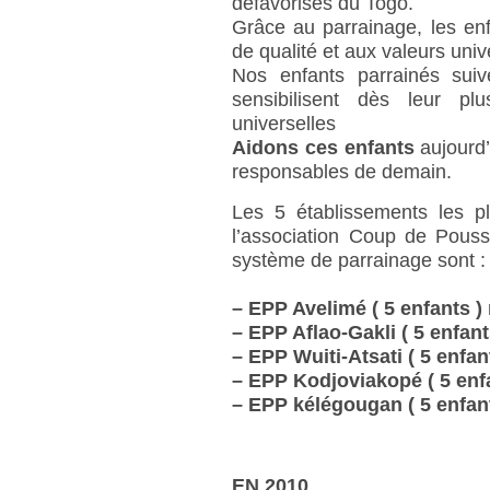
défavorisés du Togo.
Grâce au parrainage, les en
de qualité et aux valeurs univ
Nos enfants parrainés sui
sensibilisent dès leur p
universelles
Aidons ces enfants
aujourd’
responsables de demain.
Les 5 établissements les p
l’association Coup de Pouss
système de parrainage sont :
–
EPP Avelimé ( 5 enfants )
–
EPP Aflao-Gakli ( 5 enfant
–
EPP Wuiti-Atsati ( 5 enfan
–
EPP Kodjoviakopé ( 5 enfa
–
EPP kélégougan ( 5 enfant
EN 2010