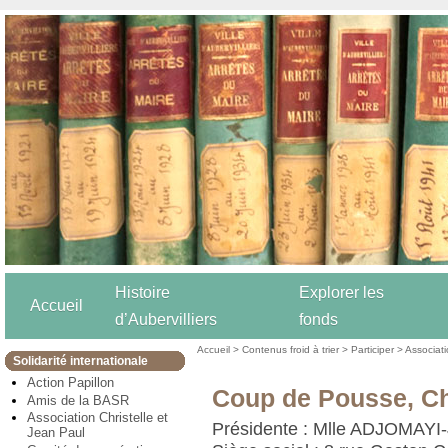
Histoire
Explorer les
Accueil
d’Aubervilliers
fonds
Accueil
>
Contenus froid à trier
>
Participer
>
Associat
Solidarité internationale
Action Papillon
Coup de Pousse, Ch
Amis de la BASR
Association Christelle et
Présidente : Mlle ADJOMAY
Jean Paul