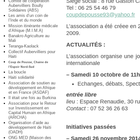
Siège social : 8 rue Gaston C
Comité de coopération
Aubervilliers Boully
Tel : 06 25 54 46 79
Solidaires (ABS)
coupdepousse93@yahoo.fr
Les amis d’un coin de
l’Inde et du monde
L’association a été créee en 2
Mission itinérante médicale
d’Afrique (M.I.M.A)
2009.
Banakro Agriculture au
Mali
ACTUALITÉS :
Teranga-Kaolack
Collectif Aubervilliers pour
L’association organise une jo
Haiti
internationale
Coup de Pousse, Chaine de
l’Espoir Nord-Sud
La boucle
–
Samedi 10 octobre de 11h
Haiti solidarité
Association de soutien au
Echanges, débats, Specta
développement en Afrique
et en France (ASDAF)
entrée libre
Il était une fois au Burkina
lieu
: Espace Renaudie, 30 rue
Association pour le Retour
Contact
: 07 52 36 26 63
sur Investissement en
Capital Humain en Afrique
(ARICHA)
Organisation d’aide au
Initiatives passées
développement de Haïti
(OADH)
ONG MED (Maison des
–
Samedi 26 novembre 2014