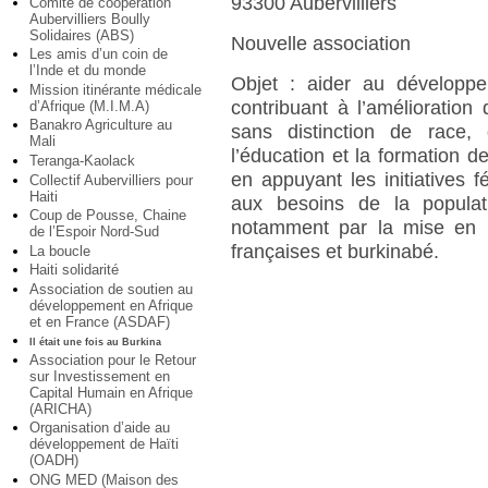
93300 Aubervilliers
Comité de coopération
Aubervilliers Boully
Solidaires (ABS)
Nouvelle association
Les amis d’un coin de
l’Inde et du monde
Objet : aider au développ
Mission itinérante médicale
contribuant à l’amélioratio
d’Afrique (M.I.M.A)
Banakro Agriculture au
sans distinction de race,
Mali
l’éducation et la formation de
Teranga-Kaolack
en appuyant les initiatives 
Collectif Aubervilliers pour
Haiti
aux besoins de la populati
Coup de Pousse, Chaine
notamment par la mise en 
de l’Espoir Nord-Sud
françaises et burkinabé.
La boucle
Haiti solidarité
Association de soutien au
développement en Afrique
et en France (ASDAF)
Il était une fois au Burkina
Association pour le Retour
sur Investissement en
Capital Humain en Afrique
(ARICHA)
Organisation d’aide au
développement de Haïti
(OADH)
ONG MED (Maison des