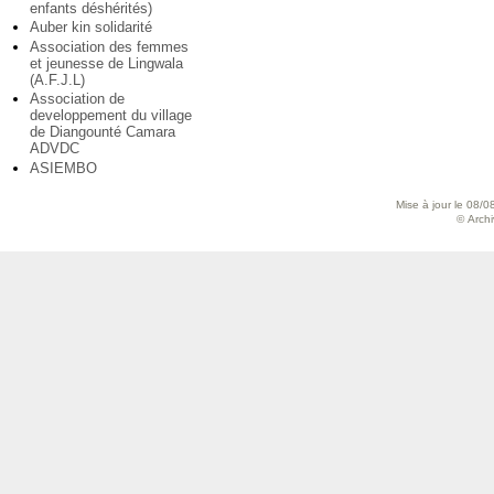
enfants déshérités)
Auber kin solidarité
Association des femmes
et jeunesse de Lingwala
(A.F.J.L)
Association de
developpement du village
de Diangounté Camara
ADVDC
ASIEMBO
Mise à jour le 08/0
© Archiv