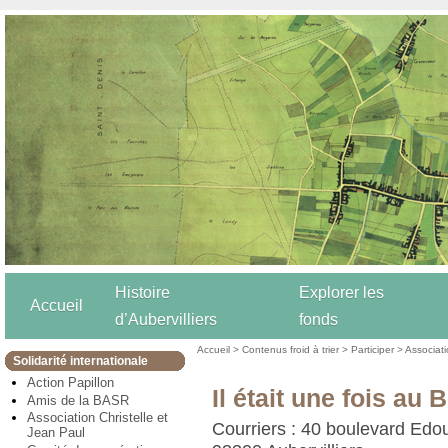
Histoire
Explorer les
Accueil
d’Aubervilliers
fonds
Accueil
>
Contenus froid à trier
>
Participer
>
Associat
Solidarité internationale
Action Papillon
Il était une fois au 
Amis de la BASR
Association Christelle et
Courriers : 40 boulevard Edou
Jean Paul