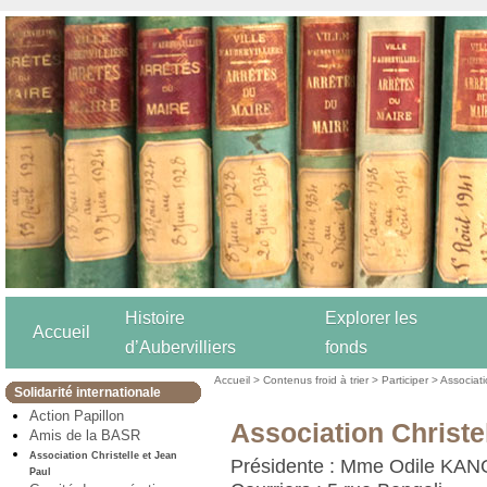
Histoire
Explorer les
Accueil
d’Aubervilliers
fonds
Accueil
>
Contenus froid à trier
>
Participer
>
Associat
Solidarité internationale
Action Papillon
Association Christe
Amis de la BASR
Association Christelle et Jean
Présidente : Mme Odile KA
Paul