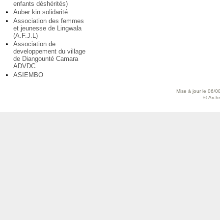
enfants déshérités)
Auber kin solidarité
Association des femmes
et jeunesse de Lingwala
(A.F.J.L)
Association de
developpement du village
de Diangounté Camara
ADVDC
ASIEMBO
Mise à jour le 06/0
© Archiv