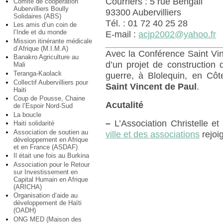
Courriers : 5 rue Bengali
Comité de coopération
Aubervilliers Boully
93300 Aubervilliers
Solidaires (ABS)
Tél. : 01 72 40 25 28
Les amis d’un coin de
l’Inde et du monde
E-mail :
acjp2002@yahoo.fr
Mission itinérante médicale
d’Afrique (M.I.M.A)
Avec la Conférence Saint Vinc
Banakro Agriculture au
d’un projet de construction
Mali
Teranga-Kaolack
guerre, à Blolequin, en Côte
Collectif Aubervilliers pour
Saint Vincent de Paul
.
Haiti
Coup de Pousse, Chaine
Acutalité
de l’Espoir Nord-Sud
La boucle
–
L’Association Christelle e
Haiti solidarité
Association de soutien au
ville et des associations
rejoi
développement en Afrique
et en France (ASDAF)
Il était une fois au Burkina
Association pour le Retour
sur Investissement en
Capital Humain en Afrique
(ARICHA)
Organisation d’aide au
développement de Haïti
(OADH)
ONG MED (Maison des