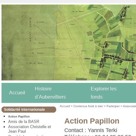
Histoire
Explorer les
Accueil
d’Aubervilliers
fonds
Accueil
>
Contenus froid à trier
>
Participer
>
Associat
Solidarité internationale
Action Papillon
Action Papillon
Amis de la BASR
Association Christelle et
Contact : Yannis Terki
Jean Paul