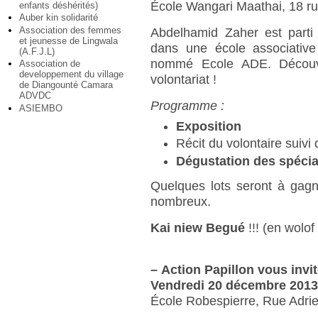
École Wangari Maathai, 18 ru
enfants déshérités)
Auber kin solidarité
Association des femmes
Abdelhamid Zaher est parti
et jeunesse de Lingwala
dans une école associative
(A.F.J.L)
nommé Ecole ADE. Découvr
Association de
developpement du village
volontariat !
de Diangounté Camara
ADVDC
Programme :
ASIEMBO
Exposition
Récit du volontaire suivi
Dégustation des spécia
Quelques lots seront à gagn
nombreux.
Kai niew Begué
!!! (en wolof
–
Action Papillon vous inv
Vendredi 20 décembre 2013
École Robespierre, Rue Adrie