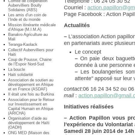
Téléphone : 06 24 05 30 52
Comité de coopération
Aubervilliers Boully
Courriel :
action.papillon@gm
Solidaires (ABS)
Page Facebook : Action Papil
Les amis d’un coin de
l’Inde et du monde
Actualités
Mission itinérante médicale
d’Afrique (M.I.M.A)
Banakro Agriculture au
–
L’association Action papillo
Mali
en partenariats avec plusieurs
Teranga-Kaolack
Collectif Aubervilliers pour
Le concept
Haiti
–
On paie deux baguette
Coup de Pousse, Chaine
de l’Espoir Nord-Sud
donnée à une personne en
La boucle
–
Les boulangeries sont
Haiti solidarité
attente" apposé sur leur v
Association de soutien au
développement en Afrique
contact
:06 16 24 34 52 ou 06
et en France (ASDAF)
Il était une fois au Burkina
mail
:
action.papillon@gmail
Association pour le Retour
sur Investissement en
Initiatives réalisées
Capital Humain en Afrique
(ARICHA)
–
Action Papillon vous pr
Organisation d’aide au
développement de Haïti
l’expérience du Volontariat
(OADH)
Samedi 28 juin 2014 de 14h
ONG MED (Maison des