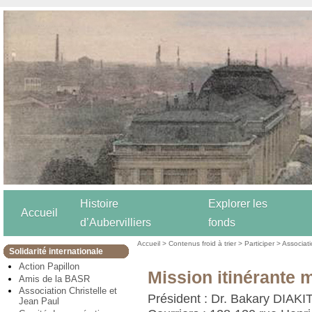
Histoire
Explorer les
Accueil
d’Aubervilliers
fonds
Accueil
>
Contenus froid à trier
>
Participer
>
Associat
Solidarité internationale
Action Papillon
Mission itinérante m
Amis de la BASR
Association Christelle et
Président : Dr. Bakary DIAKI
Jean Paul