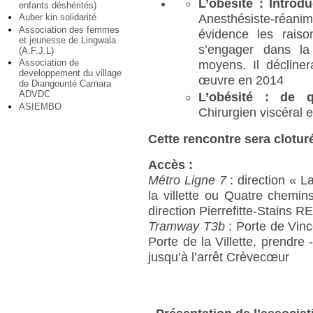
L’obésité : Introdu
enfants déshérités)
Anesthésiste-réanim
Auber kin solidarité
Association des femmes
évidence les rais
et jeunesse de Lingwala
s’engager dans la
(A.F.J.L)
Association de
moyens. Il décline
developpement du village
œuvre en 2014
de Diangounté Camara
ADVDC
L’obésité : de q
ASIEMBO
Chirurgien viscéral e
Cette rencontre sera clotur
Accès :
Métro Ligne 7
: direction « L
la villette ou Quatre chemin
direction Pierrefitte-Stains 
Tramway T3b
: Porte de Vinc
Porte de la Villette, prendre 
jusqu’à l’arrêt Crèvecœur