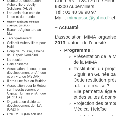
Courriers : 128-130 rue Henr
Comité de coopération
Aubervilliers Boully
93300 Aubervilliers
Solidaires (ABS)
Tél : 01 48 39 98 97
Les amis d’un coin de
l’Inde et du monde
Mail :
mimaasso@yahoo.fr
e
Mission itinérante médicale
d’Afrique (M.I.M.A)
–
Actualité
Banakro Agriculture au
Mali
L’association MIMA organis
Teranga-Kaolack
2013
, autour de l’obésité.
Collectif Aubervilliers pour
Haiti
Programme
:
Coup de Pousse, Chaine
de l’Espoir Nord-Sud
Présentation de la 
La boucle
de la MIMA
Haiti solidarité
Restitution du proj
Association de soutien au
développement en Afrique
Siguiri en Guinée p
et en France (ASDAF)
Cette restitution pr
Il était une fois au Burkina
a-t-il été réalisé ?
Association pour le Retour
sur Investissement en
Elle permettra égal
Capital Humain en Afrique
et des suites à donne
(ARICHA)
Organisation d’aide au
Projection des temps
développement de Haïti
Médical Heloïse
(OADH)
ONG MED (Maison des