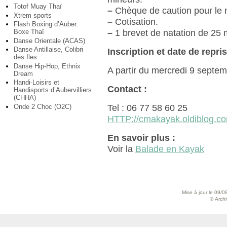
Totof Muay Thaï
–
Chèque de caution pour le m
Xtrem sports
–
Cotisation.
Flash Boxing d’Auber.
–
1 brevet de natation de 25 
Boxe Thaï
Danse Orientale (ACAS)
Danse Antillaise, Colibri
Inscription et date de repris
des Iles
Danse Hip-Hop, Ethnix
A partir du mercredi 9 septe
Dream
Handi-Loisirs et
Contact :
Handisports d’Aubervilliers
(CHHA)
Tel : 06 77 58 60 25
Onde 2 Choc (O2C)
HTTP://cmakayak.oldiblog.c
En savoir plus :
Voir la
Balade en Kayak
Mise à jour le 09/0
© Archiv