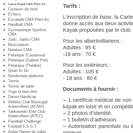
Canoë Kayak CMA Plein Air
Tarifs :
Coureurs de fond
Echecs
L’inscription de base, la C
Escalade CMA Plein Air
donne accès aux deux activit
Handball CMA
Kayak proposées par le club.
Gymnastique Sportive
CMA
Judo, Jujitsu CMA
Pour les albertivillariens :
Musculation
Adultes : 95 €
Natation CMA
-18 ans : 70 €
Pétanque (Casanova)
Pétanque (Gabriel Péri)
Pour les extérieurs :
Pétanque (Théâtre)
Qwan Ki Do
Adultes : 105 €
Randonnée pédestre
- 18 ans : 80 €
Tennis
Tennis de table
Documents à fournir :
Yoga et bien être
Danse Handicap
–
1 certificat médical de non 
Athlétic Club Municipal
kayak en loisir et en compétit
Aubervilliers (ACMA)
Taekwondo Elite Club
–
2 photos d’identité.
Aubervilliers (ATEC)
–
1 bulletin d’adhésion.
Paintball Challenge
–
Autorisation parentale ou é
Football F.S.G.T.
Auber Danse de salon
mineurs.