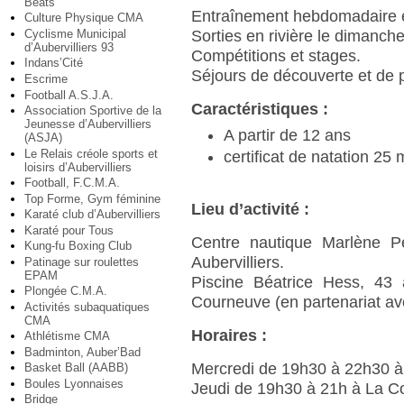
Beats
Entraînement hebdomadaire e
Culture Physique CMA
Cyclisme Municipal
Sorties en rivière le dimanch
d’Aubervilliers 93
Compétitions et stages.
Indans’Cité
Séjours de découverte et de p
Escrime
Football A.S.J.A.
Caractéristiques :
Association Sportive de la
Jeunesse d’Aubervilliers
A partir de 12 ans
(ASJA)
Le Relais créole sports et
certificat de natation 25 
loisirs d’Aubervilliers
Football, F.C.M.A.
Top Forme, Gym féminine
Lieu d’activité :
Karaté club d’Aubervilliers
Karaté pour Tous
Centre nautique Marlène P
Kung-fu Boxing Club
Aubervilliers.
Patinage sur roulettes
EPAM
Piscine Béatrice Hess, 43
Plongée C.M.A.
Courneuve (en partenariat av
Activités subaquatiques
CMA
Horaires :
Athlétisme CMA
Badminton, Auber’Bad
Mercredi de 19h30 à 22h30 à 
Basket Ball (AABB)
Boules Lyonnaises
Jeudi de 19h30 à 21h à La C
Bridge