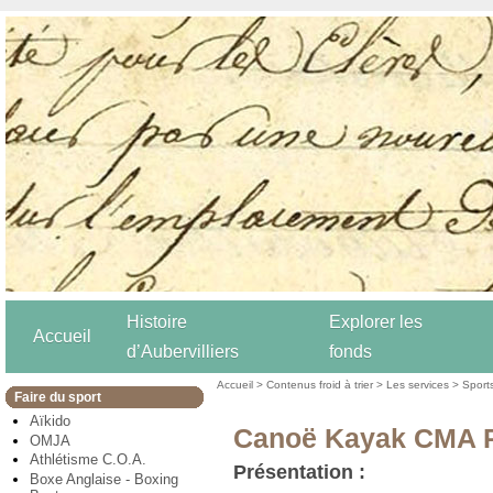
Histoire
Explorer les
Accueil
d’Aubervilliers
fonds
Accueil
>
Contenus froid à trier
>
Les services
>
Sport
Faire du sport
Aïkido
Canoë Kayak CMA P
OMJA
Athlétisme C.O.A.
Présentation :
Boxe Anglaise - Boxing