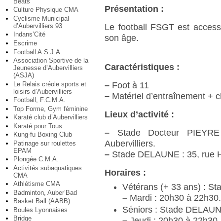
Beats
Présentation :
Culture Physique CMA
Cyclisme Municipal
d’Aubervilliers 93
Le football FSGT est access
Indans’Cité
son âge.
Escrime
Football A.S.J.A.
Association Sportive de la
Caractéristiques :
Jeunesse d’Aubervilliers
(ASJA)
Le Relais créole sports et
–
Foot à 11
loisirs d’Aubervilliers
–
Matériel d’entraînement + c
Football, F.C.M.A.
Top Forme, Gym féminine
Lieux d’activité :
Karaté club d’Aubervilliers
Karaté pour Tous
–
Stade Docteur PIEYRE 
Kung-fu Boxing Club
Aubervilliers.
Patinage sur roulettes
EPAM
–
Stade DELAUNE : 35, rue Hé
Plongée C.M.A.
Activités subaquatiques
Horaires :
CMA
Athlétisme CMA
Vétérans (+ 33 ans) : S
Badminton, Auber’Bad
–
Mardi : 20h30 à 22h30
Basket Ball (AABB)
Séniors : Stade DELAU
Boules Lyonnaises
Bridge
–
Jeudi : 20h30 à 22h30.