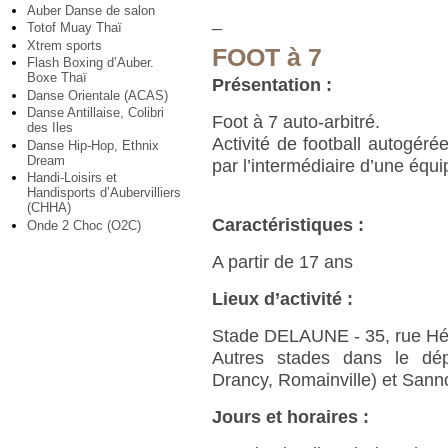
Auber Danse de salon
_
Totof Muay Thaï
Xtrem sports
FOOT à 7
Flash Boxing d’Auber.
Boxe Thaï
Présentation :
Danse Orientale (ACAS)
Danse Antillaise, Colibri
Foot à 7 auto-arbitré.
des Iles
Activité de football autogéré
Danse Hip-Hop, Ethnix
Dream
par l’intermédiaire d’une équi
Handi-Loisirs et
Handisports d’Aubervilliers
(CHHA)
Caractéristiques :
Onde 2 Choc (O2C)
A partir de 17 ans
Lieux d’activité :
Stade DELAUNE - 35, rue Hél
Autres stades dans le dép
Drancy, Romainville) et Sanno
Jours et horaires :