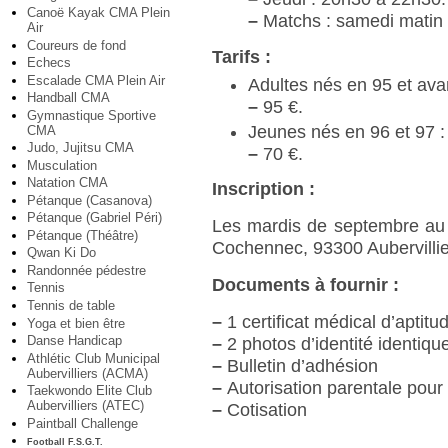
Canoë Kayak CMA Plein
–
Matchs : samedi matin 
Air
Coureurs de fond
Tarifs :
Echecs
Escalade CMA Plein Air
Adultes nés en 95 et avan
Handball CMA
–
95 €.
Gymnastique Sportive
Jeunes nés en 96 et 97 :
CMA
Judo, Jujitsu CMA
–
70 €.
Musculation
Natation CMA
Inscription :
Pétanque (Casanova)
Pétanque (Gabriel Péri)
Les mardis de septembre au 
Pétanque (Théâtre)
Cochennec, 93300 Aubervillie
Qwan Ki Do
Randonnée pédestre
Documents à fournir :
Tennis
Tennis de table
–
1 certificat médical d’aptitud
Yoga et bien être
Danse Handicap
–
2 photos d’identité identiqu
Athlétic Club Municipal
–
Bulletin d’adhésion
Aubervilliers (ACMA)
–
Autorisation parentale pour 
Taekwondo Elite Club
Aubervilliers (ATEC)
–
Cotisation
Paintball Challenge
Football F.S.G.T.