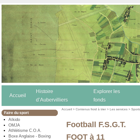
Histoire
Explorer les
Accueil
d’Aubervilliers
fonds
Accueil
>
Contenus froid à trier
>
Les services
>
Sport
Faire du sport
Aïkido
Football F.S.G.T.
OMJA
Athlétisme C.O.A.
FOOT à 11
Boxe Anglaise - Boxing