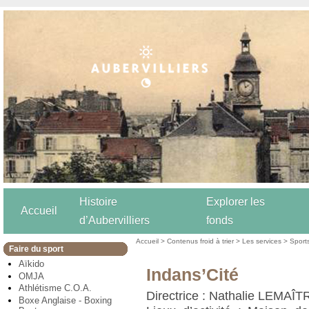
Histoire
Explorer les
Accueil
d’Aubervilliers
fonds
Accueil
>
Contenus froid à trier
>
Les services
>
Sport
Faire du sport
Aïkido
Indans’Cité
OMJA
Athlétisme C.O.A.
Directrice : Nathalie LEMAÎT
Boxe Anglaise - Boxing