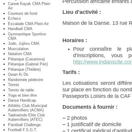
Percussion africaine enfants à
Canoë Kayak CMA Plein
Air
Lieu d’activité :
Coureurs de fond
Echecs
Maison de la Danse. 13 rue R
Escalade CMA Plein Air
Handball CMA
Gymnastique Sportive
CMA
Horaires :
Judo, Jujitsu CMA
Pour connaître le pl
Musculation
Natation CMA
d’inscriptions, vous 
Pétanque (Casanova)
http://www.indanscite.co
Pétanque (Gabriel Péri)
Pétanque (Théâtre)
Tarifs :
Qwan Ki Do
Randonnée pédestre
Les cotisations seront diffé
Tennis
sur place en fonction du nomb
Tennis de table
Yoga et bien être
Passeports Loisirs de la CA
Danse Handicap
Athlétic Club Municipal
Documents à fournir :
Aubervilliers (ACMA)
Taekwondo Elite Club
–
2 photos
Aubervilliers (ATEC)
–
1 justificatif de domicile
Paintball Challenge
Football F.S.G.T.
–
1 certificat médical d’aptitu