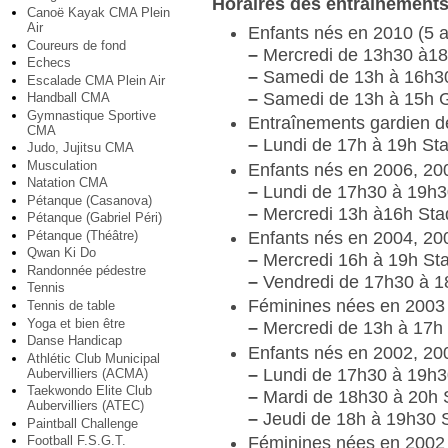
Horaires des entraînements
Canoë Kayak CMA Plein
Air
Enfants nés en 2010 (5 a
Coureurs de fond
–
Mercredi de 13h30 à18
Echecs
–
Samedi de 13h à 16h3
Escalade CMA Plein Air
–
Samedi de 13h à 15h 
Handball CMA
Gymnastique Sportive
Entraînements gardien d
CMA
–
Lundi de 17h à 19h St
Judo, Jujitsu CMA
Musculation
Enfants nés en 2006, 20
Natation CMA
–
Lundi de 17h30 à 19h3
Pétanque (Casanova)
–
Mercredi 13h à16h Sta
Pétanque (Gabriel Péri)
Pétanque (Théâtre)
Enfants nés en 2004, 20
Qwan Ki Do
–
Mercredi 16h à 19h St
Randonnée pédestre
–
Vendredi de 17h30 à 1
Tennis
Féminines nées en 2003 
Tennis de table
Yoga et bien être
–
Mercredi de 13h à 17h
Danse Handicap
Enfants nés en 2002, 20
Athlétic Club Municipal
–
Lundi de 17h30 à 19h3
Aubervilliers (ACMA)
Taekwondo Elite Club
–
Mardi de 18h30 à 20h 
Aubervilliers (ATEC)
–
Jeudi de 18h à 19h30 
Paintball Challenge
Football F.S.G.T.
Féminines nées en 2002 