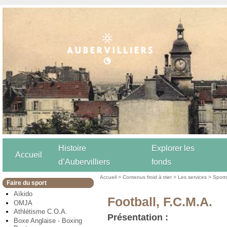
Histoire
Explorer les
Accueil
d’Aubervilliers
fonds
Accueil
>
Contenus froid à trier
>
Les services
>
Sport
Faire du sport
Aïkido
Football, F.C.M.A.
OMJA
Athlétisme C.O.A.
Présentation :
Boxe Anglaise - Boxing