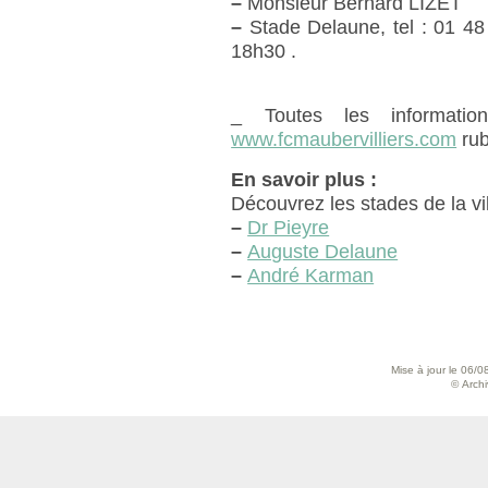
–
Monsieur Bernard LIZET
–
Stade Delaune, tel : 01 48
18h30 .
_ Toutes les informatio
www.fcmaubervilliers.com
rub
En savoir plus :
Découvrez les stades de la vil
–
Dr Pieyre
–
Auguste Delaune
–
André Karman
Mise à jour le 06/0
© Archiv