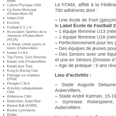
Beats
Le FCMA, affilié à la Fédéra
Culture Physique CMA
Cyclisme Municipal
750 adhérents dont :
d’Aubervilliers 93
Indans’Cité
–
Une école de Foot (garçons 
Escrime
le
Label École de Football 2
Football A.S.J.A.
–
1 équipe féminine U13 (née
Association Sportive de la
Jeunesse d’Aubervilliers
–
1 équipe féminine U16 (née
(ASJA)
–
Perfectionnement pour les g
Le Relais créole sports et
–
Des équipes de jeunes pour
loisirs d’Aubervilliers
Football, F.C.M.A.
–
Des Seniors avec une équ
Top Forme, Gym féminine
et une en Séniors (Division 
Karaté club d’Aubervilliers
–
Age de pratique : 5 ans rév
Karaté pour Tous
Kung-fu Boxing Club
Lieu d’activités :
Patinage sur roulettes
EPAM
Plongée C.M.A.
–
Stade Auguste Delaune
Activités subaquatiques
Aubervilliers.
CMA
–
Stade André Karman, 15-19 
Athlétisme CMA
Badminton, Auber’Bad
–
Gymnase Robespierre,
Basket Ball (AABB)
Aubervilliers.
Boules Lyonnaises
Bridge