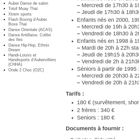
Auber Danse de salon
–
Mercredi de 17h30 à 1
Totof Muay Thaï
–
Jeudi de 17h30 à 18h3
Xtrem sports
Enfants nés en 2000, 199
Flash Boxing d’Auber.
Boxe Thaï
–
Mercredi de 19h à 20h
Danse Orientale (ACAS)
–
Vendredi de 18h30 à 2
Danse Antillaise, Colibri
des Iles
Enfants nés en 1998 à 1
Danse Hip-Hop, Ethnix
–
Mardi de 20h à 22h st
Dream
–
Jeudi de 19h15 à 20h3
Handi-Loisirs et
Handisports d’Aubervilliers
–
Vendredi de 2h à 21h3
(CHHA)
Séniors à partir de 1995 
Onde 2 Choc (O2C)
–
Mercredi de 20h30 à 2
–
Vendredi de 20h à 21h
Tarifs :
180 € (survêtement, shor
2 frères : 340 €
Seniors : 180 €
Documents à fournir :