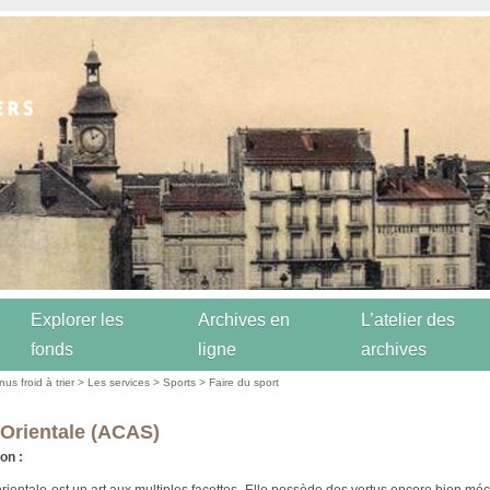
Explorer les
Archives en
L’atelier des
fonds
ligne
archives
us froid à trier
>
Les services
>
Sports
>
Faire du sport
Orientale (ACAS)
on :