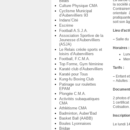
La danse o
Beats
la société 
Culture Physique CMA
Contraire
Cyclisme Municipal
orientale 
d’Aubervilliers 93
pratiquant
Indans’Cité
soit son â
Escrime
Football A.S.J.A.
Lieu d’acti
Association Sportive de la
–
Salle du 
Jeunesse d’Aubervilliers
(ASJA)
Horaires :
Le Relais créole sports et
loisirs d’Aubervilliers
Lund
Football, F.C.M.A.
Merc
Top Forme, Gym féminine
Tarifs :
Karaté club d’Aubervilliers
Karaté pour Tous
–
Enfant et
Kung-fu Boxing Club
–
Adultes :
Patinage sur roulettes
EPAM
Documents
Plongée C.M.A.
2 photos d’
Activités subaquatiques
1 certifica
CMA
Cotisation.
Athlétisme CMA
Badminton, Auber’Bad
Inscription
Basket Ball (AABB)
Boules Lyonnaises
Le lundi 1
Bridge