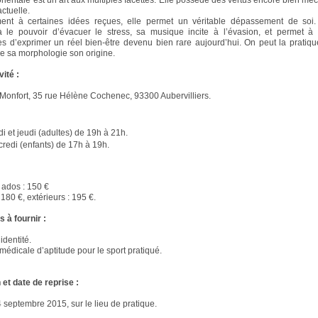
rientale est un art aux multiples facettes. Elle possède des vertus encore bien m
actuelle.
ment à certaines idées reçues, elle permet un véritable dépassement de soi
à le pouvoir d’évacuer le stress, sa musique incite à l’évasion, et permet à
es d’exprimer un réel bien-être devenu bien rare aujourd’hui. On peut la pratiq
ge sa morphologie son origine.
vité :
Monfort, 35 rue Hélène Cochenec, 93300 Aubervilliers.
i et jeudi (adultes) de 19h à 21h.
redi (enfants) de 17h à 19h.
 ados : 150 €
 180 €, extérieurs : 195 €.
 à fournir :
identité.
t médicale d’aptitude pour le sport pratiqué.
 et date de reprise :
4 septembre 2015, sur le lieu de pratique.