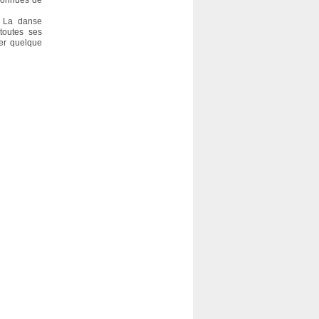
éconnues de
. La danse
 toutes ses
uer quelque