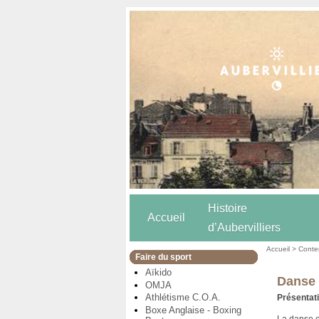
Histoire
Accueil
d’Aubervilliers
Accueil
>
Conten
Faire du sport
Aïkido
Danse 
OMJA
Athlétisme C.O.A.
Présentati
Boxe Anglaise - Boxing