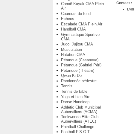
Contact :
Canoë Kayak CMA Plein
Air
Lyd
Coureurs de fond
Echecs
Escalade CMA Plein Air
Handball CMA
Gymnastique Sportive
CMA
Judo, Jujitsu CMA
Musculation
Natation CMA
Pétanque (Casanova)
Pétanque (Gabriel Péri)
Pétanque (Théâtre)
Qwan Ki Do
Randonnée pédestre
Tennis
Tennis de table
Yoga et bien être
Danse Handicap
Athlétic Club Municipal
Aubervilliers (ACMA)
Taekwondo Elite Club
Aubervilliers (ATEC)
Paintball Challenge
Football F.S.G.T.