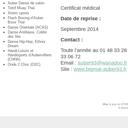
Auber Danse de salon
Certificat médical
Totof Muay Thaï
Xtrem sports
Date de reprise :
Flash Boxing d’Auber.
Boxe Thaï
Danse Orientale (ACAS)
Septembre 2014
Danse Antillaise, Colibri
des Iles
Contact :
Danse Hip-Hop, Ethnix
Dream
Toute l’année au 01 48 33 2
Handi-Loisirs et
Handisports d’Aubervilliers
33 06 72
(CHHA)
Email :
auber93@wanadoo.fr
Onde 2 Choc (O2C)
Site :
www.bigmat-auber93.fr
Mise à jour le 07/0
© Archiv