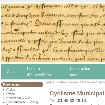
Histoire
Explorer les
Accueil
d’Aubervilliers
fonds
Accueil
>
Contenus froid à trier
>
Les services
>
Sport
Faire du sport
Aïkido
Cyclisme Municipal 
OMJA
Athlétisme C.O.A.
Tél :01.48.33.28.14.
Boxe Anglaise - Boxing