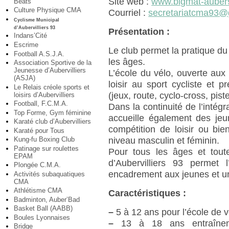
Site web :
www.bigmat-auber9
Beats
Culture Physique CMA
Courriel :
secretariatcma93@
Cyclisme Municipal
d’Aubervilliers 93
Présentation :
Indans’Cité
Escrime
Le club permet la pratique du 
Football A.S.J.A.
les âges.
Association Sportive de la
Jeunesse d’Aubervilliers
L’école du vélo, ouverte aux 
(ASJA)
loisir au sport cycliste et 
Le Relais créole sports et
(jeux, route, cyclo-cross, piste
loisirs d’Aubervilliers
Football, F.C.M.A.
Dans la continuité de l’intégr
Top Forme, Gym féminine
accueille également des jeu
Karaté club d’Aubervilliers
compétition de loisir ou bi
Karaté pour Tous
Kung-fu Boxing Club
niveau masculin et féminin.
Patinage sur roulettes
Pour tous les âges et toute
EPAM
d’Aubervilliers 93 permet l
Plongée C.M.A.
encadrement aux jeunes et un
Activités subaquatiques
CMA
Athlétisme CMA
Caractéristiques :
Badminton, Auber’Bad
Basket Ball (AABB)
–
5 à 12 ans pour l’école de v
Boules Lyonnaises
–
13 à 18 ans entraînemen
Bridge