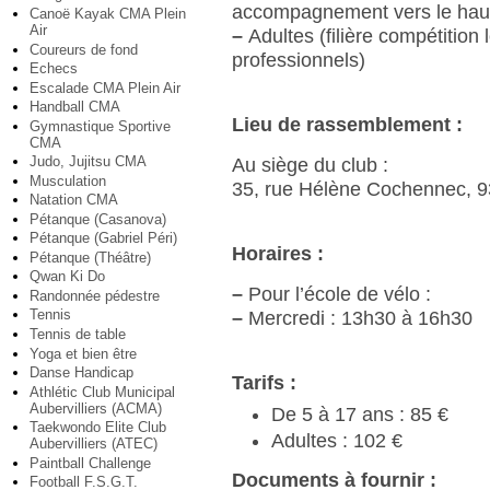
accompagnement vers le haut
Canoë Kayak CMA Plein
Air
–
Adultes (filière compétition lo
Coureurs de fond
professionnels)
Echecs
Escalade CMA Plein Air
Handball CMA
Lieu de rassemblement :
Gymnastique Sportive
CMA
Judo, Jujitsu CMA
Au siège du club :
Musculation
35, rue Hélène Cochennec, 93
Natation CMA
Pétanque (Casanova)
Pétanque (Gabriel Péri)
Horaires :
Pétanque (Théâtre)
Qwan Ki Do
–
Pour l’école de vélo :
Randonnée pédestre
Tennis
–
Mercredi : 13h30 à 16h30
Tennis de table
Yoga et bien être
Danse Handicap
Tarifs :
Athlétic Club Municipal
Aubervilliers (ACMA)
De 5 à 17 ans : 85 €
Taekwondo Elite Club
Adultes : 102 €
Aubervilliers (ATEC)
Paintball Challenge
Documents à fournir :
Football F.S.G.T.