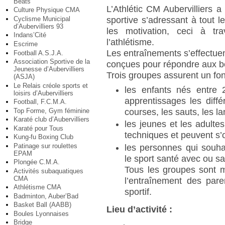
Beats
L’Athlétic CM Aubervilliers a
Culture Physique CMA
Cyclisme Municipal
sportive s’adressant à tout l
d’Aubervilliers 93
les motivation, ceci à tra
Indans’Cité
l’athlétisme.
Escrime
Les entraînements s’effectue
Football A.S.J.A.
Association Sportive de la
conçues pour répondre aux b
Jeunesse d’Aubervilliers
Trois groupes assurent un fo
(ASJA)
Le Relais créole sports et
les enfants nés entre 
loisirs d’Aubervilliers
apprentissages les diffé
Football, F.C.M.A.
Top Forme, Gym féminine
courses, les sauts, les l
Karaté club d’Aubervilliers
les jeunes et les adulte
Karaté pour Tous
techniques et peuvent s’o
Kung-fu Boxing Club
Patinage sur roulettes
les personnes qui souhai
EPAM
le sport santé avec ou s
Plongée C.M.A.
Tous les groupes sont mi
Activités subaquatiques
CMA
l’entraînement des pare
Athlétisme CMA
sportif.
Badminton, Auber’Bad
Basket Ball (AABB)
Lieu d’activité :
Boules Lyonnaises
Bridge