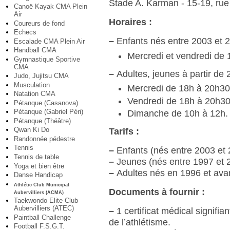
Stade A. Karman - 15-19, rue
Canoë Kayak CMA Plein
Air
Horaires :
Coureurs de fond
Echecs
–
Enfants nés entre 2003 et 2
Escalade CMA Plein Air
Handball CMA
Mercredi et vendredi de 
Gymnastique Sportive
CMA
–
Adultes, jeunes à partir de 2
Judo, Jujitsu CMA
Musculation
Mercredi de 18h à 20h30
Natation CMA
Vendredi de 18h à 20h30
Pétanque (Casanova)
Pétanque (Gabriel Péri)
Dimanche de 10h à 12h.
Pétanque (Théâtre)
Qwan Ki Do
Tarifs :
Randonnée pédestre
Tennis
–
Enfants (nés entre 2003 et 
Tennis de table
–
Jeunes (nés entre 1997 et 2
Yoga et bien être
–
Adultes nés en 1996 et avan
Danse Handicap
Athlétic Club Municipal
Documents à fournir :
Aubervilliers (ACMA)
Taekwondo Elite Club
Aubervilliers (ATEC)
–
1 certificat médical signifian
Paintball Challenge
de l’athlétisme.
Football F.S.G.T.