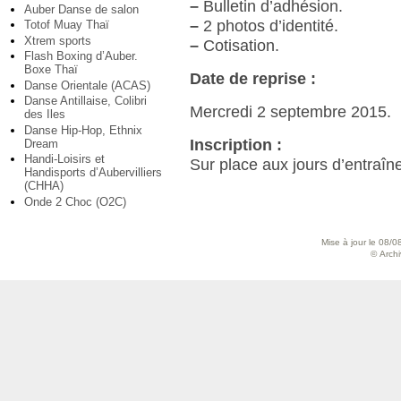
–
Bulletin d’adhésion.
Auber Danse de salon
–
2 photos d’identité.
Totof Muay Thaï
Xtrem sports
–
Cotisation.
Flash Boxing d’Auber.
Boxe Thaï
Date de reprise :
Danse Orientale (ACAS)
Danse Antillaise, Colibri
Mercredi 2 septembre 2015.
des Iles
Danse Hip-Hop, Ethnix
Inscription :
Dream
Handi-Loisirs et
Sur place aux jours d’entraîn
Handisports d’Aubervilliers
(CHHA)
Onde 2 Choc (O2C)
Mise à jour le 08/0
© Archiv