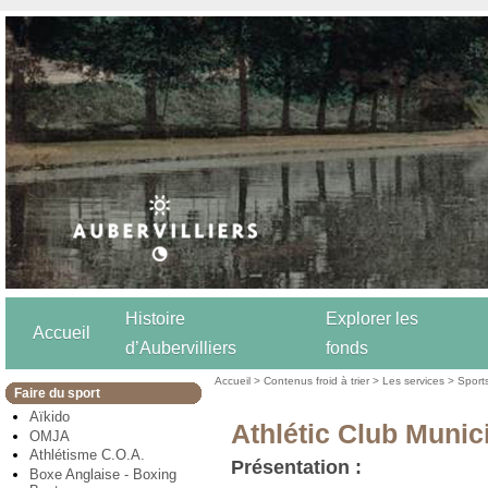
Histoire
Explorer les
Accueil
d’Aubervilliers
fonds
Accueil
>
Contenus froid à trier
>
Les services
>
Sport
Faire du sport
Aïkido
Athlétic Club Munic
OMJA
Athlétisme C.O.A.
Présentation :
Boxe Anglaise - Boxing