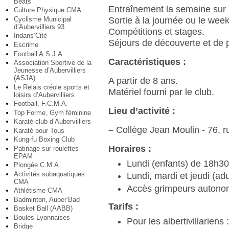
Beats
Entraînement la semaine sur mu
Culture Physique CMA
Cyclisme Municipal
Sortie à la journée ou le wee
d’Aubervilliers 93
Compétitions et stages.
Indans’Cité
Séjours de découverte et de p
Escrime
Football A.S.J.A.
Caractéristiques :
Association Sportive de la
Jeunesse d’Aubervilliers
(ASJA)
A partir de 8 ans.
Le Relais créole sports et
Matériel fourni par le club.
loisirs d’Aubervilliers
Football, F.C.M.A.
Lieu d’activité :
Top Forme, Gym féminine
Karaté club d’Aubervilliers
–
Collège Jean Moulin - 76, r
Karaté pour Tous
Kung-fu Boxing Club
Horaires :
Patinage sur roulettes
EPAM
Lundi (enfants) de 18h30
Plongée C.M.A.
Activités subaquatiques
Lundi, mardi et jeudi (ad
CMA
Accès grimpeurs autono
Athlétisme CMA
Badminton, Auber’Bad
Tarifs :
Basket Ball (AABB)
Boules Lyonnaises
Pour les albertivillariens 
Bridge