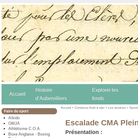
Histoire
Explorer les
Accueil
d’Aubervilliers
fonds
Accueil
>
Contenus froid à trier
>
Les services
>
Sport
Faire du sport
Aïkido
Escalade CMA Plein
OMJA
Athlétisme C.O.A.
Présentation :
Boxe Anglaise - Boxing