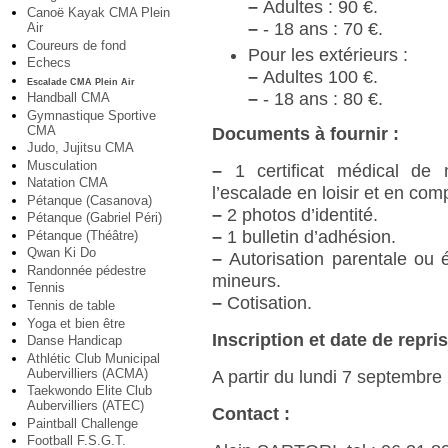
–
Adultes : 90 €.
Canoë Kayak CMA Plein
–
- 18 ans : 70 €.
Air
Coureurs de fond
Pour les extérieurs :
Echecs
–
Adultes 100 €.
Escalade CMA Plein Air
–
- 18 ans : 80 €.
Handball CMA
Gymnastique Sportive
CMA
Documents à fournir :
Judo, Jujitsu CMA
Musculation
–
1 certificat médical de n
Natation CMA
l’escalade en loisir et en comp
Pétanque (Casanova)
–
2 photos d’identité.
Pétanque (Gabriel Péri)
–
1 bulletin d’adhésion.
Pétanque (Théâtre)
Qwan Ki Do
–
Autorisation parentale ou é
Randonnée pédestre
mineurs.
Tennis
–
Cotisation.
Tennis de table
Yoga et bien être
Inscription et date de repris
Danse Handicap
Athlétic Club Municipal
Aubervilliers (ACMA)
A partir du lundi 7 septembre
Taekwondo Elite Club
Aubervilliers (ATEC)
Contact :
Paintball Challenge
Football F.S.G.T.