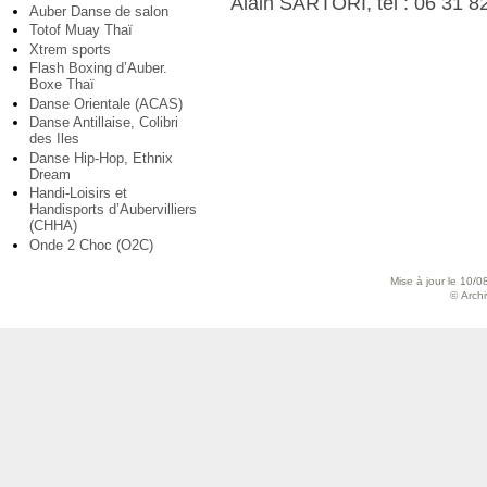
Alain SARTORI, tel : 06 31 8
Auber Danse de salon
Totof Muay Thaï
Xtrem sports
Flash Boxing d’Auber.
Boxe Thaï
Danse Orientale (ACAS)
Danse Antillaise, Colibri
des Iles
Danse Hip-Hop, Ethnix
Dream
Handi-Loisirs et
Handisports d’Aubervilliers
(CHHA)
Onde 2 Choc (O2C)
Mise à jour le 10/0
© Archiv