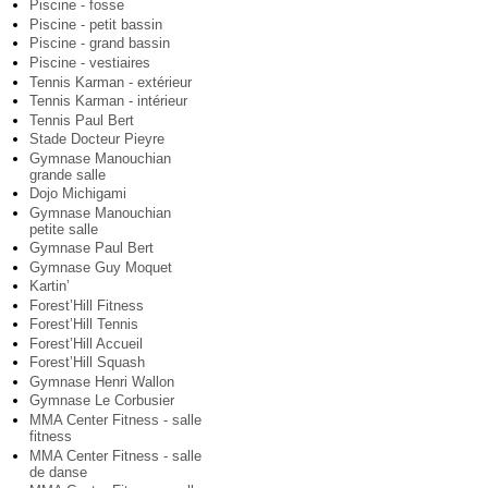
Piscine - fosse
Piscine - petit bassin
Piscine - grand bassin
Piscine - vestiaires
Tennis Karman - extérieur
Tennis Karman - intérieur
Tennis Paul Bert
Stade Docteur Pieyre
Gymnase Manouchian
grande salle
Dojo Michigami
Gymnase Manouchian
petite salle
Gymnase Paul Bert
Gymnase Guy Moquet
Kartin’
Forest’Hill Fitness
Forest’Hill Tennis
Forest’Hill Accueil
Forest’Hill Squash
Gymnase Henri Wallon
Gymnase Le Corbusier
MMA Center Fitness - salle
fitness
MMA Center Fitness - salle
de danse