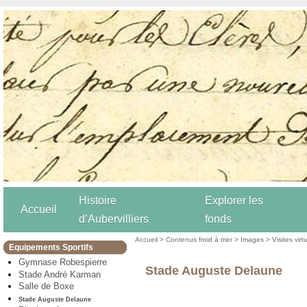
Histoire
Explorer les
Accueil
d’Aubervilliers
fonds
Accueil
>
Contenus froid à trier
>
Images
>
Visites virt
Equipements Sportifs
Gymnase Robespierre
Stade Auguste Delaune
Stade André Karman
Salle de Boxe
Stade Auguste Delaune