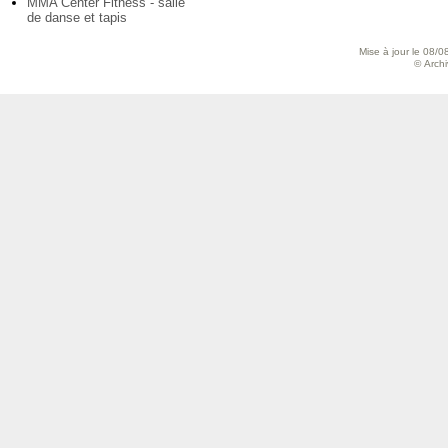
MMA Center Fitness - salle
de danse et tapis
Mise à jour le 08/0
© Archiv