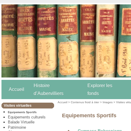
Histoire
Explorer les
Accueil
d’Aubervilliers
fonds
Accueil
>
Contenus froid à trier
>
Images
>
Visites virt
Visites virtuelles
Equipements Sportifs
Equipements Sportifs
Equipements culturels
Balade Virtuelle
Patrimoine
Gymnase Robespierre