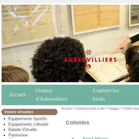
Histoire
Explorer les
Accueil
d’Aubervilliers
fonds
Accueil
>
Contenus froid à trier
>
Images
>
Visites virt
Visites virtuelles
Equipements Sportifs
Colonies
Equipements culturels
Balade Virtuelle
Patrimoine
Saint-Hilaire