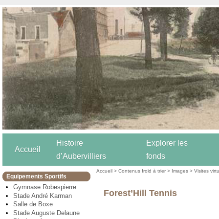
Histoire
Explorer les
Accueil
d’Aubervilliers
fonds
Accueil
>
Contenus froid à trier
>
Images
>
Visites virt
Equipements Sportifs
Gymnase Robespierre
Forest’Hill Tennis
Stade André Karman
Salle de Boxe
Stade Auguste Delaune