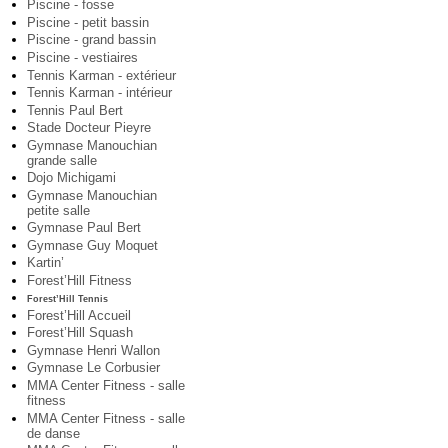
Piscine - fosse
Piscine - petit bassin
Piscine - grand bassin
Piscine - vestiaires
Tennis Karman - extérieur
Tennis Karman - intérieur
Tennis Paul Bert
Stade Docteur Pieyre
Gymnase Manouchian
grande salle
Dojo Michigami
Gymnase Manouchian
petite salle
Gymnase Paul Bert
Gymnase Guy Moquet
Kartin’
Forest’Hill Fitness
Forest’Hill Tennis
Forest’Hill Accueil
Forest’Hill Squash
Gymnase Henri Wallon
Gymnase Le Corbusier
MMA Center Fitness - salle
fitness
MMA Center Fitness - salle
de danse