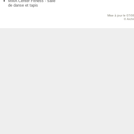
MMA Center Fitness - salle
de danse et tapis
Mise à jour le 07/0
© Archiv