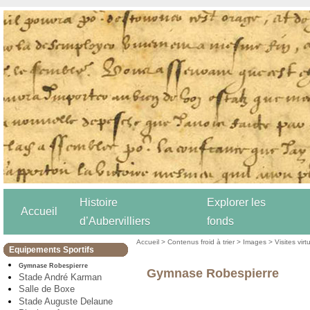
Histoire
Explorer les
Accueil
d’Aubervilliers
fonds
Accueil
>
Contenus froid à trier
>
Images
>
Visites virt
Equipements Sportifs
Gymnase Robespierre
Gymnase Robespierre
Stade André Karman
Salle de Boxe
Stade Auguste Delaune