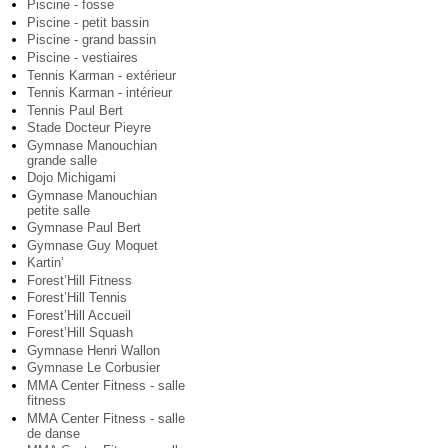
Piscine - fosse
Piscine - petit bassin
Piscine - grand bassin
Piscine - vestiaires
Tennis Karman - extérieur
Tennis Karman - intérieur
Tennis Paul Bert
Stade Docteur Pieyre
Gymnase Manouchian
grande salle
Dojo Michigami
Gymnase Manouchian
petite salle
Gymnase Paul Bert
Gymnase Guy Moquet
Kartin’
Forest’Hill Fitness
Forest’Hill Tennis
Forest’Hill Accueil
Forest’Hill Squash
Gymnase Henri Wallon
Gymnase Le Corbusier
MMA Center Fitness - salle
fitness
MMA Center Fitness - salle
de danse