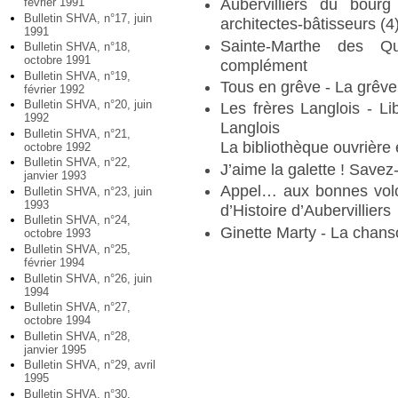
février 1991
Aubervilliers du bourg 
Bulletin SHVA, n°17, juin
architectes-bâtisseurs (4
1991
Sainte-Marthe des Qua
Bulletin SHVA, n°18,
octobre 1991
complément
Bulletin SHVA, n°19,
Tous en grêve - La grêve
février 1992
Bulletin SHVA, n°20, juin
Les frères Langlois - L
1992
Langlois
Bulletin SHVA, n°21,
La bibliothèque ouvrière
octobre 1992
Bulletin SHVA, n°22,
J’aime la galette ! Save
janvier 1993
Appel… aux bonnes volon
Bulletin SHVA, n°23, juin
1993
d’Histoire d’Aubervilliers
Bulletin SHVA, n°24,
Ginette Marty - La chans
octobre 1993
Bulletin SHVA, n°25,
février 1994
Bulletin SHVA, n°26, juin
1994
Bulletin SHVA, n°27,
octobre 1994
Bulletin SHVA, n°28,
janvier 1995
Bulletin SHVA, n°29, avril
1995
Bulletin SHVA, n°30,