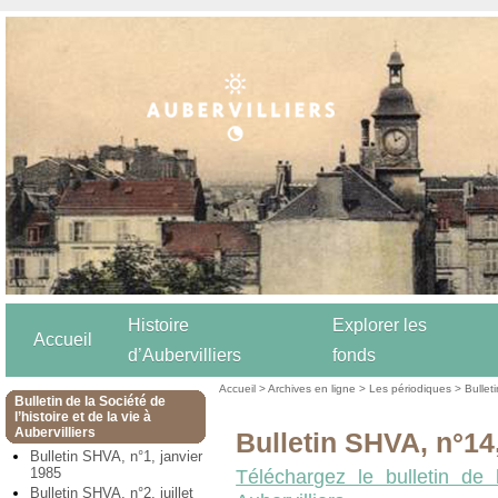
Histoire
Explorer les
Accueil
d’Aubervilliers
fonds
Accueil
>
Archives en ligne
>
Les périodiques
>
Bulleti
Bulletin de la Société de
l’histoire et de la vie à
Aubervilliers
Bulletin SHVA, n°14
Bulletin SHVA, n°1, janvier
1985
Téléchargez le bulletin de 
Bulletin SHVA, n°2, juillet