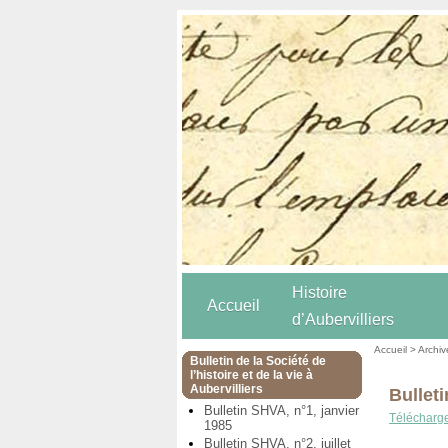
Histoire
Accueil
d’Aubervilliers
Accueil
>
Archiv
Bulletin de la Société de
l’histoire et de la vie à
Aubervilliers
Bullet
Bulletin SHVA, n°1, janvier
Téléchargez
1985
Bulletin SHVA, n°2, juillet