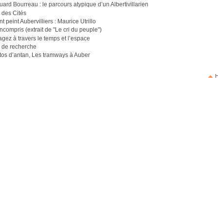
ard Bourreau : le parcours atypique d’un Albertivillarien
 des Cités
ont peint Aubervilliers : Maurice Utrillo
ncompris (extrait de "Le cri du peuple")
gez à travers le temps et l’espace
s de recherche
tos d’antan, Les tramways à Auber
H