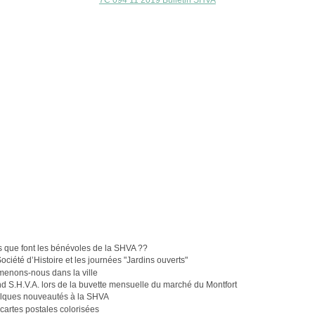
7C 094 11 2019 Bulletin SHVA
e
 que font les bénévoles de la SHVA ??
ociété d’Histoire et les journées "Jardins ouverts"
menons-nous dans la ville
d S.H.V.A. lors de la buvette mensuelle du marché du Montfort
lques nouveautés à la SHVA
cartes postales colorisées