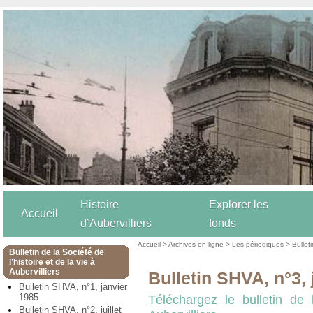
Histoire
Explorer les
Accueil
d’Aubervilliers
fonds
Accueil
>
Archives en ligne
>
Les périodiques
>
Bulleti
Bulletin de la Société de
l’histoire et de la vie à
Aubervilliers
Bulletin SHVA, n°3, 
Bulletin SHVA, n°1, janvier
1985
Téléchargez le bulletin de 
Bulletin SHVA, n°2, juillet