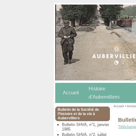
Histoire
Accueil
d’Aubervilliers
Accueil
>
Archiv
Bulletin de la Société de
l’histoire et de la vie à
Aubervilliers
Bullet
Bulletin SHVA, n°1, janvier
Téléchargez
1985
Bulletin SHVA, n°2, juillet