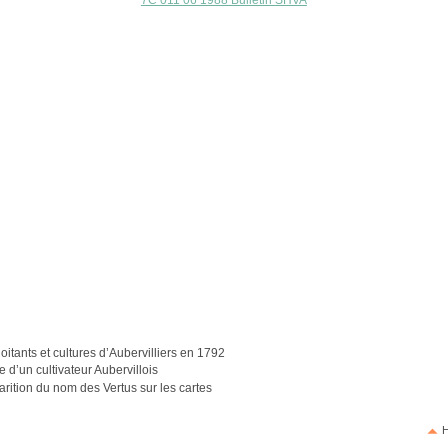
7C 011 06 1988 Bulletin SHVA
e
oitants et cultures d’Aubervilliers en 1792
 d’un cultivateur Aubervillois
rition du nom des Vertus sur les cartes
H