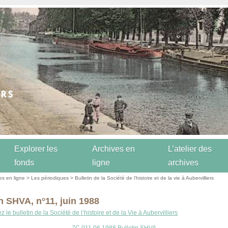
Explorer les
Archives en
L’atelier des
fonds
ligne
archives
es en ligne
>
Les périodiques
>
Bulletin de la Société de l’histoire et de la vie à Aubervilliers
in SHVA, n°11, juin 1988
 le bulletin de la Société de l’histoire et de la Vie à Aubervilliers