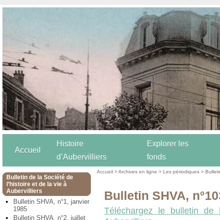
Histoire
Explorer les
Accueil
d’Aubervilliers
fonds
Accueil
>
Archives en ligne
>
Les périodiques
>
Bulleti
Bulletin de la Société de
l’histoire et de la vie à
Aubervilliers
Bulletin SHVA, n°10
Bulletin SHVA, n°1, janvier
1985
Téléchargez le bulletin de 
Bulletin SHVA, n°2, juillet