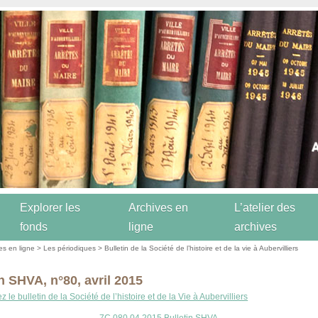
Explorer les
Archives en
L’atelier des
fonds
ligne
archives
es en ligne
>
Les périodiques
>
Bulletin de la Société de l’histoire et de la vie à Aubervilliers
n SHVA, n°80, avril 2015
 le bulletin de la Société de l’histoire et de la Vie à Aubervilliers