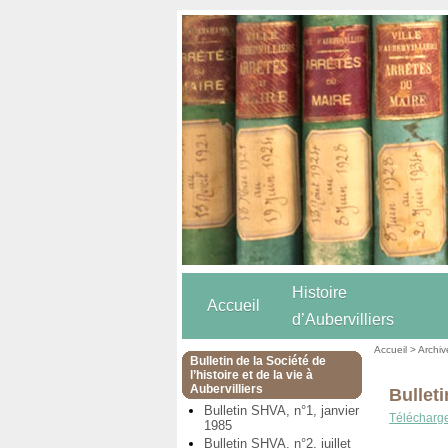
Histoire
Accueil
d’Aubervilliers
Accueil
>
Archiv
Bulletin de la Société de
l’histoire et de la vie à
Aubervilliers
Bulleti
Bulletin SHVA, n°1, janvier
Téléchargez
1985
Bulletin SHVA, n°2, juillet