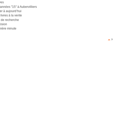
ves
années "15" à Aubervilliers
er à aujourd’hui
livres à la vente
s de recherche
ision
nière minute
H