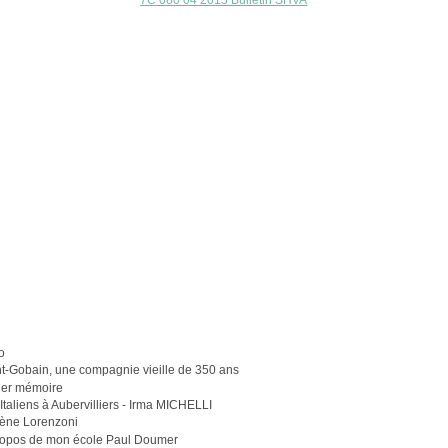
7C 080 04 2015 Bulletin SHVA
e
o
t-Gobain, une compagnie vieille de 350 ans
lier mémoire
Italiens à Aubervilliers - Irma MICHELLI
ène Lorenzoni
ropos de mon école Paul Doumer