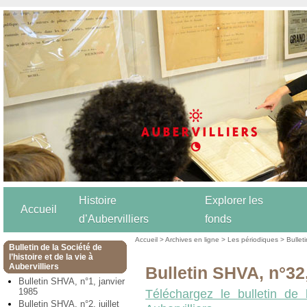
Histoire
Explorer les
Accueil
d’Aubervilliers
fonds
Accueil
>
Archives en ligne
>
Les périodiques
>
Bulleti
Bulletin de la Société de
l’histoire et de la vie à
Aubervilliers
Bulletin SHVA, n°32,
Bulletin SHVA, n°1, janvier
1985
Téléchargez le bulletin de 
Bulletin SHVA, n°2, juillet