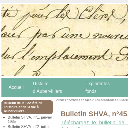
Histoire
Explorer les
Accueil
d’Aubervilliers
fonds
Accueil
>
Archives en ligne
>
Les périodiques
>
Bulleti
Bulletin de la Société de
l’histoire et de la vie à
Aubervilliers
Bulletin SHVA, n°45
Bulletin SHVA, n°1, janvier
1985
Téléchargez le bulletin de 
Bulletin SHVA, n°2, juillet