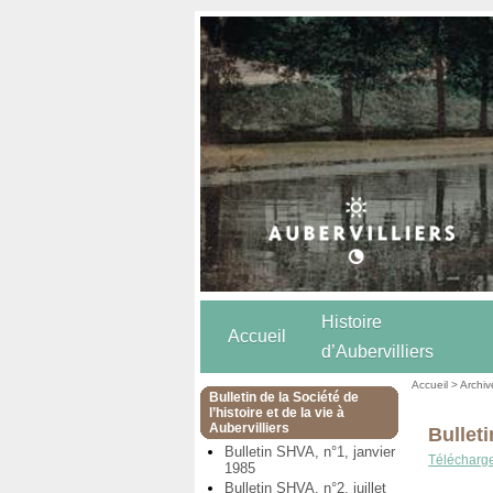
Histoire
Accueil
d’Aubervilliers
Accueil
>
Archiv
Bulletin de la Société de
l’histoire et de la vie à
Aubervilliers
Bulleti
Bulletin SHVA, n°1, janvier
Téléchargez
1985
Bulletin SHVA, n°2, juillet