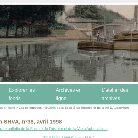
Explorer les
Archives en
L’atelier des
fonds
ligne
archives
es en ligne
>
Les périodiques
>
Bulletin de la Société de l’histoire et de la vie à Aubervilliers
n SHVA, n°38, avril 1998
 le bulletin de la Société de l’histoire et de la Vie à Aubervilliers