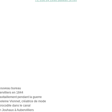
7C 038 04 1998 Bulletin SHVA
e
nouveau bureau
rvilliers en 1844
avitaillement pendant la guerre
eleine Vionnet, créatrice de mode
rocodile dans le canal
 Jouhaux à Aubervilliers