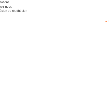
sations
ivez-nous
ésion ou réadhésion
H