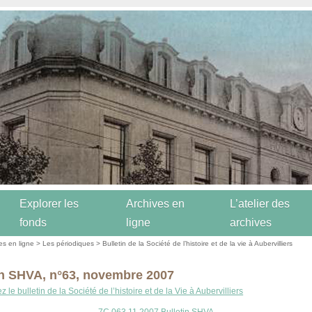
Explorer les
Archives en
L’atelier des
fonds
ligne
archives
es en ligne
>
Les périodiques
>
Bulletin de la Société de l’histoire et de la vie à Aubervilliers
in SHVA, n°63, novembre 2007
 le bulletin de la Société de l’histoire et de la Vie à Aubervilliers