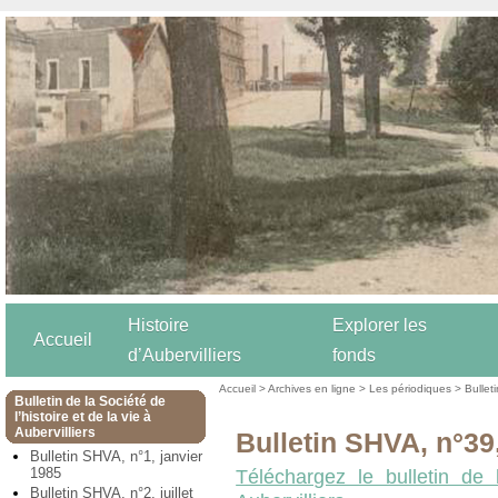
Histoire
Explorer les
Accueil
d’Aubervilliers
fonds
Accueil
>
Archives en ligne
>
Les périodiques
>
Bulleti
Bulletin de la Société de
l’histoire et de la vie à
Aubervilliers
Bulletin SHVA, n°39,
Bulletin SHVA, n°1, janvier
1985
Téléchargez le bulletin de 
Bulletin SHVA, n°2, juillet