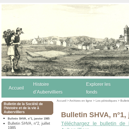
Histoire
Explorer les
Accueil
d’Aubervilliers
fonds
Accueil
>
Archives en ligne
>
Les périodiques
>
Bulleti
Bulletin de la Société de
l’histoire et de la vie à
Aubervilliers
Bulletin SHVA, n°1, 
Bulletin SHVA, n°1, janvier 1985
Téléchargez le bulletin de 
Bulletin SHVA, n°2, juillet
1985