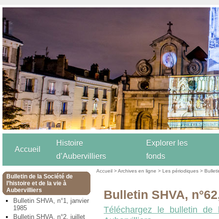
Histoire
Explorer les
Accueil
d’Aubervilliers
fonds
Accueil
>
Archives en ligne
>
Les périodiques
>
Bulleti
Bulletin de la Société de
l’histoire et de la vie à
Aubervilliers
Bulletin SHVA, n°62
Bulletin SHVA, n°1, janvier
1985
Téléchargez le bulletin de 
Bulletin SHVA, n°2, juillet