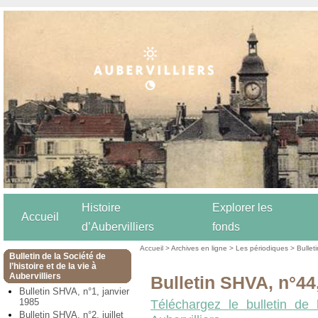
Histoire
Explorer les
Accueil
d’Aubervilliers
fonds
Accueil
>
Archives en ligne
>
Les périodiques
>
Bulleti
Bulletin de la Société de
l’histoire et de la vie à
Aubervilliers
Bulletin SHVA, n°44
Bulletin SHVA, n°1, janvier
1985
Téléchargez le bulletin de 
Bulletin SHVA, n°2, juillet