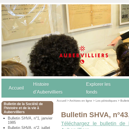
Histoire
Explorer les
Accueil
d’Aubervilliers
fonds
Accueil
>
Archives en ligne
>
Les périodiques
>
Bulleti
Bulletin de la Société de
l’histoire et de la vie à
Aubervilliers
Bulletin SHVA, n°4
Bulletin SHVA, n°1, janvier
1985
Téléchargez le bulletin de 
Bulletin SHVA, n°2, juillet