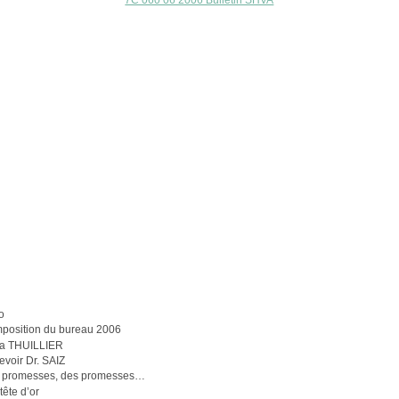
7C 060 06 2006 Bulletin SHVA
e
o
position du bureau 2006
a THUILLIER
evoir Dr. SAIZ
 promesses, des promesses…
 tête d’or