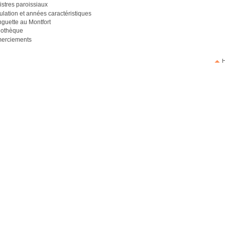
stres paroissiaux
lation et années caractéristiques
guette au Montfort
liothèque
erciements
H