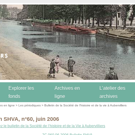
Explorer les
Archives en
L’atelier des
fonds
ligne
archives
es en ligne
>
Les périodiques
>
Bulletin de la Société de l’histoire et de la vie à Aubervilliers
in SHVA, n°60, juin 2006
 le bulletin de la Société de l’histoire et de la Vie à Aubervilliers