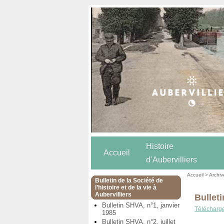
Histoire
Accueil
d’Aubervilliers
Accueil
>
Archiv
Bulletin de la Société de
l’histoire et de la vie à
Aubervilliers
Bullet
Bulletin SHVA, n°1, janvier
Téléchargez
1985
Bulletin SHVA, n°2, juillet