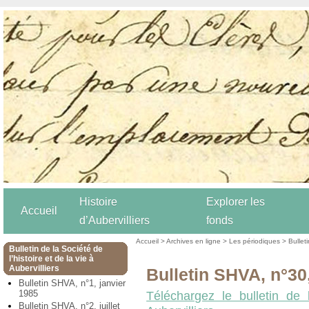
Histoire
Explorer les
Accueil
d’Aubervilliers
fonds
Accueil
>
Archives en ligne
>
Les périodiques
>
Bulleti
Bulletin de la Société de
l’histoire et de la vie à
Aubervilliers
Bulletin SHVA, n°3
Bulletin SHVA, n°1, janvier
1985
Téléchargez le bulletin de 
Bulletin SHVA, n°2, juillet