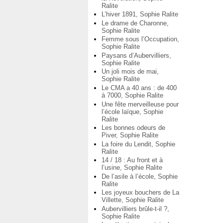
Ralite
L’hiver 1891, Sophie Ralite
Le drame de Charonne,
Sophie Ralite
Femme sous l’Occupation,
Sophie Ralite
Paysans d’Aubervilliers,
Sophie Ralite
Un joli mois de mai,
Sophie Ralite
Le CMA a 40 ans : de 400
à 7000, Sophie Ralite
Une fête merveilleuse pour
l’école laïque, Sophie
Ralite
Les bonnes odeurs de
Piver, Sophie Ralite
La foire du Lendit, Sophie
Ralite
14 / 18 : Au front et à
l’usine, Sophie Ralite
De l’asile à l’école, Sophie
Ralite
Les joyeux bouchers de La
Villette, Sophie Ralite
Aubervilliers brûle-t-il ?,
Sophie Ralite