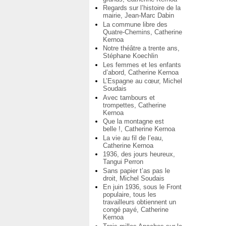
Regards sur l’histoire de la
mairie, Jean-Marc Dabin
La commune libre des
Quatre-Chemins, Catherine
Kernoa
Notre théâtre a trente ans,
Stéphane Koechlin
Les femmes et les enfants
d’abord, Catherine Kernoa
L’Espagne au cœur, Michel
Soudais
Avec tambours et
trompettes, Catherine
Kernoa
Que la montagne est
belle !, Catherine Kernoa
La vie au fil de l’eau,
Catherine Kernoa
1936, des jours heureux,
Tangui Perron
Sans papier t’as pas le
droit, Michel Soudais
En juin 1936, sous le Front
populaire, tous les
travailleurs obtiennent un
congé payé, Catherine
Kernoa