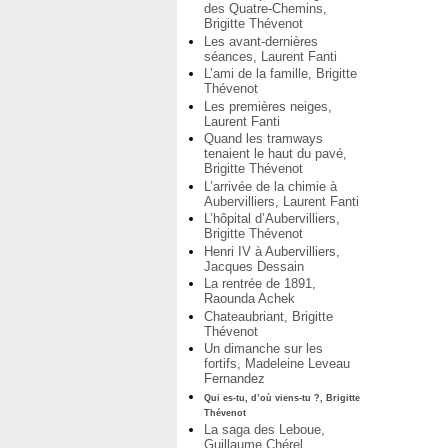
des Quatre-Chemins,
Brigitte Thévenot
Les avant-dernières
séances, Laurent Fanti
L’ami de la famille, Brigitte
Thévenot
Les premières neiges,
Laurent Fanti
Quand les tramways
tenaient le haut du pavé,
Brigitte Thévenot
L’arrivée de la chimie à
Aubervilliers, Laurent Fanti
L’hôpital d’Aubervilliers,
Brigitte Thévenot
Henri IV à Aubervilliers,
Jacques Dessain
La rentrée de 1891,
Raounda Achek
Chateaubriant, Brigitte
Thévenot
Un dimanche sur les
fortifs, Madeleine Leveau
Fernandez
Qui es-tu, d’où viens-tu ?, Brigitte
Thévenot
La saga des Leboue,
Guillaume Chérel