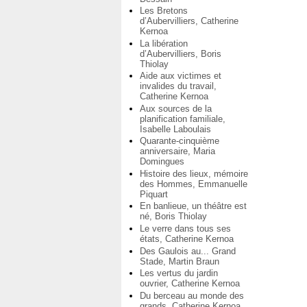
Les Bretons
d’Aubervilliers, Catherine
Kernoa
La libération
d’Aubervilliers, Boris
Thiolay
Aide aux victimes et
invalides du travail,
Catherine Kernoa
Aux sources de la
planification familiale,
Isabelle Laboulais
Quarante-cinquième
anniversaire, Maria
Domingues
Histoire des lieux, mémoire
des Hommes, Emmanuelle
Piquart
En banlieue, un théâtre est
né, Boris Thiolay
Le verre dans tous ses
états, Catherine Kernoa
Des Gaulois au... Grand
Stade, Martin Braun
Les vertus du jardin
ouvrier, Catherine Kernoa
Du berceau au monde des
grands, Catherine Kernoa