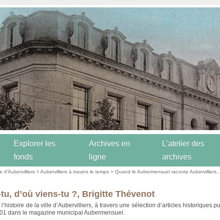
Explorer les
Archives en
L’atelier des
fonds
ligne
archives
re d’Aubervilliers
>
Aubervilliers à travers le temps
>
Quand le Aubermensuel raconte Aubervilliers..
tu, d’où viens-tu ?, Brigitte Thévenot
’histoire de la ville d’Aubervilliers, à travers une sélection d’articles historiques p
001 dans le magazine municipal Aubermensuel.