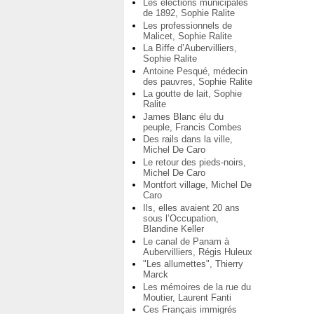
Les élections municipales
de 1892, Sophie Ralite
Les professionnels de
Malicet, Sophie Ralite
La Biffe d’Aubervilliers,
Sophie Ralite
Antoine Pesqué, médecin
des pauvres, Sophie Ralite
La goutte de lait, Sophie
Ralite
James Blanc élu du
peuple, Francis Combes
Des rails dans la ville,
Michel De Caro
Le retour des pieds-noirs,
Michel De Caro
Montfort village, Michel De
Caro
Ils, elles avaient 20 ans
sous l’Occupation,
Blandine Keller
Le canal de Panam à
Aubervilliers, Régis Huleux
"Les allumettes", Thierry
Marck
Les mémoires de la rue du
Moutier, Laurent Fanti
Ces Français immigrés