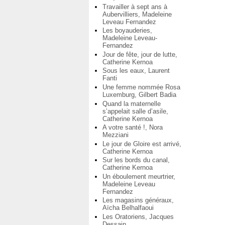
Travailler à sept ans à
Aubervilliers, Madeleine
Leveau Fernandez
Les boyauderies,
Madeleine Leveau-
Fernandez
Jour de fête, jour de lutte,
Catherine Kernoa
Sous les eaux, Laurent
Fanti
Une femme nommée Rosa
Luxemburg, Gilbert Badia
Quand la maternelle
s’appelait salle d’asile,
Catherine Kernoa
A votre santé !, Nora
Mezziani
Le jour de Gloire est arrivé,
Catherine Kernoa
Sur les bords du canal,
Catherine Kernoa
Un éboulement meurtrier,
Madeleine Leveau
Fernandez
Les magasins généraux,
Aïcha Belhalfaoui
Les Oratoriens, Jacques
Dessain