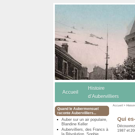
Histoire
Accueil
d’Aubervilliers
Accueil
>
Histoi
Quand le Aubermensuel
raconte Aubervilliers...
Qui es-
Auber sur un air populaire,
Blandine Keller
Découvrez l
Aubervilliers, des Francs à
1987 et 2
la Révolution, Sophie