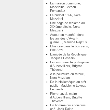
La maison commune,
Madeleine Leveau
Fernandez
Le budget 1896, Nora
Mezziani
Une page de réclame au
XIXème siècle, Nora
Mezziani
Autour du marché, dans
les années d’Avant-
guerre..., Maurice Rajsfus
L’histoire dans le bon sens,
Eric Attal
L’arrivée de la République,
Jacques Dessain
La communauté portugaise
d’Aubervilliers, Brigitte
Thévenot
A la poursuite du tatoué,
Nora Mezziani
De la bibliothèque au prêt
public, Madeleine Leveau
Fernandez
Pierre Laval, maire
d’Aubervilliers, Brigitte
Thévenot
Un homme qui a toujours
osé, Jack Ralite