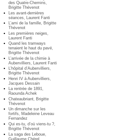
des Quatre-Chemins,
Brigitte Thévenot
Les avant-dernières
séances, Laurent Fanti
L’ami de la famille, Brigitte
Thévenot
Les premières neiges,
Laurent Fanti
Quand les tramways
tenaient le haut du pavé,
Brigitte Thévenot
L’arrivée de la chimie à
Aubervilliers, Laurent Fanti
L’hôpital d’Aubervilliers,
Brigitte Thévenot
Henri IV à Aubervilliers,
Jacques Dessain
La rentrée de 1891,
Raounda Achek
Chateaubriant, Brigitte
Thévenot
Un dimanche sur les
fortifs, Madeleine Leveau
Fernandez
Qui es-tu, d’où viens-tu ?,
Brigitte Thévenot
La saga des Leboue,
Guillaume Chérel