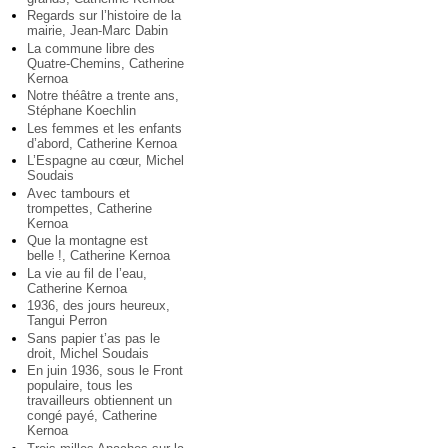
Regards sur l’histoire de la
mairie, Jean-Marc Dabin
La commune libre des
Quatre-Chemins, Catherine
Kernoa
Notre théâtre a trente ans,
Stéphane Koechlin
Les femmes et les enfants
d’abord, Catherine Kernoa
L’Espagne au cœur, Michel
Soudais
Avec tambours et
trompettes, Catherine
Kernoa
Que la montagne est
belle !, Catherine Kernoa
La vie au fil de l’eau,
Catherine Kernoa
1936, des jours heureux,
Tangui Perron
Sans papier t’as pas le
droit, Michel Soudais
En juin 1936, sous le Front
populaire, tous les
travailleurs obtiennent un
congé payé, Catherine
Kernoa