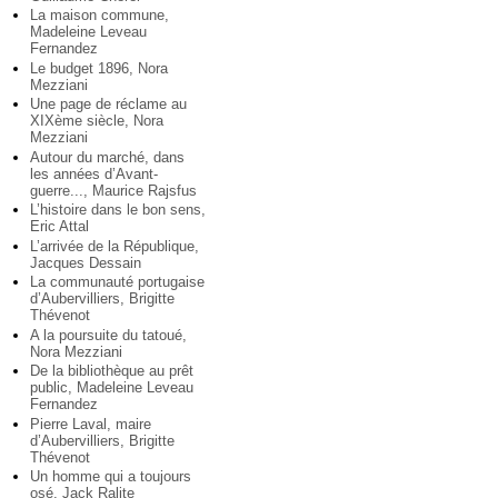
La maison commune,
Madeleine Leveau
Fernandez
Le budget 1896, Nora
Mezziani
Une page de réclame au
XIXème siècle, Nora
Mezziani
Autour du marché, dans
les années d’Avant-
guerre..., Maurice Rajsfus
L’histoire dans le bon sens,
Eric Attal
L’arrivée de la République,
Jacques Dessain
La communauté portugaise
d’Aubervilliers, Brigitte
Thévenot
A la poursuite du tatoué,
Nora Mezziani
De la bibliothèque au prêt
public, Madeleine Leveau
Fernandez
Pierre Laval, maire
d’Aubervilliers, Brigitte
Thévenot
Un homme qui a toujours
osé, Jack Ralite