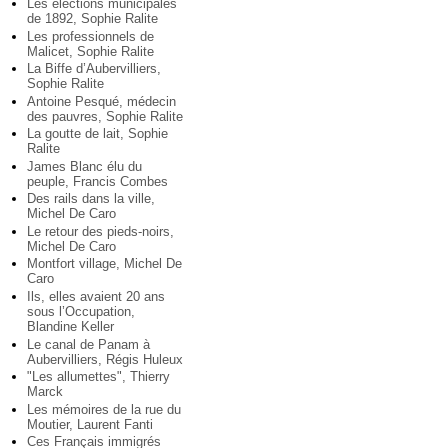
Les élections municipales
de 1892, Sophie Ralite
Les professionnels de
Malicet, Sophie Ralite
La Biffe d’Aubervilliers,
Sophie Ralite
Antoine Pesqué, médecin
des pauvres, Sophie Ralite
La goutte de lait, Sophie
Ralite
James Blanc élu du
peuple, Francis Combes
Des rails dans la ville,
Michel De Caro
Le retour des pieds-noirs,
Michel De Caro
Montfort village, Michel De
Caro
Ils, elles avaient 20 ans
sous l’Occupation,
Blandine Keller
Le canal de Panam à
Aubervilliers, Régis Huleux
"Les allumettes", Thierry
Marck
Les mémoires de la rue du
Moutier, Laurent Fanti
Ces Français immigrés