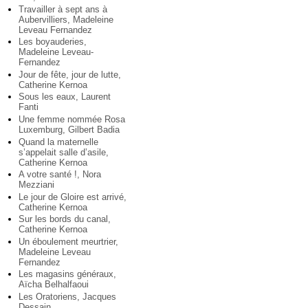
Travailler à sept ans à
Aubervilliers, Madeleine
Leveau Fernandez
Les boyauderies,
Madeleine Leveau-
Fernandez
Jour de fête, jour de lutte,
Catherine Kernoa
Sous les eaux, Laurent
Fanti
Une femme nommée Rosa
Luxemburg, Gilbert Badia
Quand la maternelle
s’appelait salle d’asile,
Catherine Kernoa
A votre santé !, Nora
Mezziani
Le jour de Gloire est arrivé,
Catherine Kernoa
Sur les bords du canal,
Catherine Kernoa
Un éboulement meurtrier,
Madeleine Leveau
Fernandez
Les magasins généraux,
Aïcha Belhalfaoui
Les Oratoriens, Jacques
Dessain