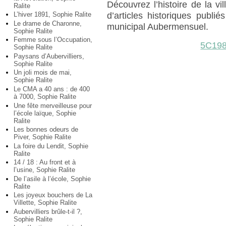
Découvrez l’histoire de la vil
Ralite
L’hiver 1891, Sophie Ralite
d’articles historiques publ
Le drame de Charonne,
municipal Aubermensuel.
Sophie Ralite
Femme sous l’Occupation,
5C198
Sophie Ralite
Paysans d’Aubervilliers,
Sophie Ralite
Un joli mois de mai,
Sophie Ralite
Le CMA a 40 ans : de 400
à 7000, Sophie Ralite
Une fête merveilleuse pour
l’école laïque, Sophie
Ralite
Les bonnes odeurs de
Piver, Sophie Ralite
La foire du Lendit, Sophie
Ralite
14 / 18 : Au front et à
l’usine, Sophie Ralite
De l’asile à l’école, Sophie
Ralite
Les joyeux bouchers de La
Villette, Sophie Ralite
Aubervilliers brûle-t-il ?,
Sophie Ralite