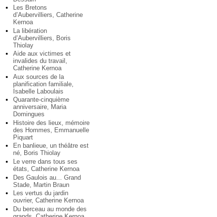
Les Bretons
d’Aubervilliers, Catherine
Kernoa
La libération
d’Aubervilliers, Boris
Thiolay
Aide aux victimes et
invalides du travail,
Catherine Kernoa
Aux sources de la
planification familiale,
Isabelle Laboulais
Quarante-cinquième
anniversaire, Maria
Domingues
Histoire des lieux, mémoire
des Hommes, Emmanuelle
Piquart
En banlieue, un théâtre est
né, Boris Thiolay
Le verre dans tous ses
états, Catherine Kernoa
Des Gaulois au... Grand
Stade, Martin Braun
Les vertus du jardin
ouvrier, Catherine Kernoa
Du berceau au monde des
grands, Catherine Kernoa