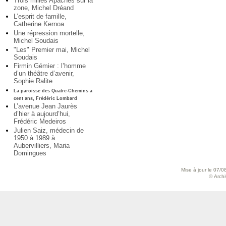
Trois milles Apaches sur la
zone, Michel Dréand
L’esprit de famille,
Catherine Kernoa
Une répression mortelle,
Michel Soudais
"Les" Premier mai, Michel
Soudais
Firmin Gémier : l’homme
d’un théâtre d’avenir,
Sophie Ralite
La paroisse des Quatre-Chemins a
cent ans, Frédéric Lombard
L’avenue Jean Jaurès
d’hier à aujourd’hui,
Frédéric Medeiros
Julien Saiz, médecin de
1950 à 1989 à
Aubervilliers, Maria
Domingues
Mise à jour le 07/0
© Archiv