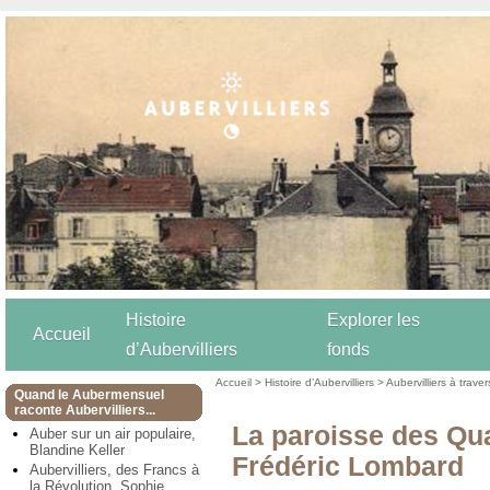
Histoire
Explorer les
Accueil
d’Aubervilliers
fonds
Accueil
>
Histoire d’Aubervilliers
>
Aubervilliers à trave
Quand le Aubermensuel
raconte Aubervilliers...
La paroisse des Qu
Auber sur un air populaire,
Blandine Keller
Frédéric Lombard
Aubervilliers, des Francs à
la Révolution, Sophie