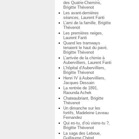
des Quatre-Chemins,
Brigitte Thévenot
Les avant-dernières
séances, Laurent Fanti
L’ami de la famille, Brigitte
Thévenot
Les premières neiges,
Laurent Fanti
Quand les tramways
tenaient le haut du pavé,
Brigitte Thévenot
L’arrivée de la chimie à
Aubervilliers, Laurent Fanti
L’hôpital d’Aubervilliers,
Brigitte Thévenot
Henri IV à Aubervilliers,
Jacques Dessain
La rentrée de 1891,
Raounda Achek
Chateaubriant, Brigitte
Thévenot
Un dimanche sur les
fortifs, Madeleine Leveau
Fernandez
Qui es-tu, d’où viens-tu ?,
Brigitte Thévenot
La saga des Leboue,
Guillaume Chérel