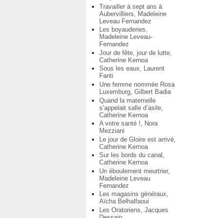
Travailler à sept ans à
Aubervilliers, Madeleine
Leveau Fernandez
Les boyauderies,
Madeleine Leveau-
Fernandez
Jour de fête, jour de lutte,
Catherine Kernoa
Sous les eaux, Laurent
Fanti
Une femme nommée Rosa
Luxemburg, Gilbert Badia
Quand la maternelle
s’appelait salle d’asile,
Catherine Kernoa
A votre santé !, Nora
Mezziani
Le jour de Gloire est arrivé,
Catherine Kernoa
Sur les bords du canal,
Catherine Kernoa
Un éboulement meurtrier,
Madeleine Leveau
Fernandez
Les magasins généraux,
Aïcha Belhalfaoui
Les Oratoriens, Jacques
Dessain