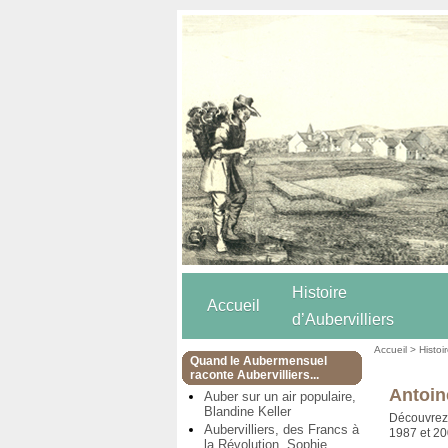
Histoire
Accueil
d’Aubervilliers
Accueil
>
Histoi
Quand le Aubermensuel
raconte Aubervilliers...
Antoin
Auber sur un air populaire,
Blandine Keller
Découvrez l
Aubervilliers, des Francs à
1987 et 2
la Révolution, Sophie