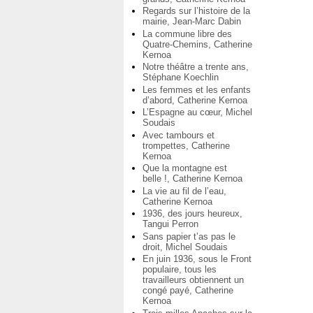
Regards sur l’histoire de la
mairie, Jean-Marc Dabin
La commune libre des
Quatre-Chemins, Catherine
Kernoa
Notre théâtre a trente ans,
Stéphane Koechlin
Les femmes et les enfants
d’abord, Catherine Kernoa
L’Espagne au cœur, Michel
Soudais
Avec tambours et
trompettes, Catherine
Kernoa
Que la montagne est
belle !, Catherine Kernoa
La vie au fil de l’eau,
Catherine Kernoa
1936, des jours heureux,
Tangui Perron
Sans papier t’as pas le
droit, Michel Soudais
En juin 1936, sous le Front
populaire, tous les
travailleurs obtiennent un
congé payé, Catherine
Kernoa