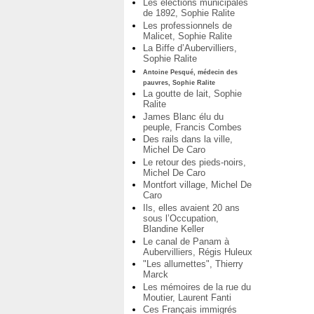
Les élections municipales
de 1892, Sophie Ralite
Les professionnels de
Malicet, Sophie Ralite
La Biffe d’Aubervilliers,
Sophie Ralite
Antoine Pesqué, médecin des
pauvres, Sophie Ralite
La goutte de lait, Sophie
Ralite
James Blanc élu du
peuple, Francis Combes
Des rails dans la ville,
Michel De Caro
Le retour des pieds-noirs,
Michel De Caro
Montfort village, Michel De
Caro
Ils, elles avaient 20 ans
sous l’Occupation,
Blandine Keller
Le canal de Panam à
Aubervilliers, Régis Huleux
"Les allumettes", Thierry
Marck
Les mémoires de la rue du
Moutier, Laurent Fanti
Ces Français immigrés