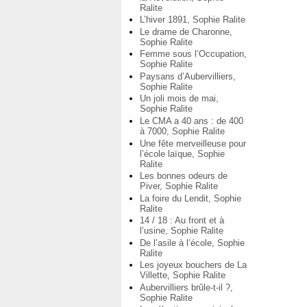
Ralite
L’hiver 1891, Sophie Ralite
Le drame de Charonne,
Sophie Ralite
Femme sous l’Occupation,
Sophie Ralite
Paysans d’Aubervilliers,
Sophie Ralite
Un joli mois de mai,
Sophie Ralite
Le CMA a 40 ans : de 400
à 7000, Sophie Ralite
Une fête merveilleuse pour
l’école laïque, Sophie
Ralite
Les bonnes odeurs de
Piver, Sophie Ralite
La foire du Lendit, Sophie
Ralite
14 / 18 : Au front et à
l’usine, Sophie Ralite
De l’asile à l’école, Sophie
Ralite
Les joyeux bouchers de La
Villette, Sophie Ralite
Aubervilliers brûle-t-il ?,
Sophie Ralite