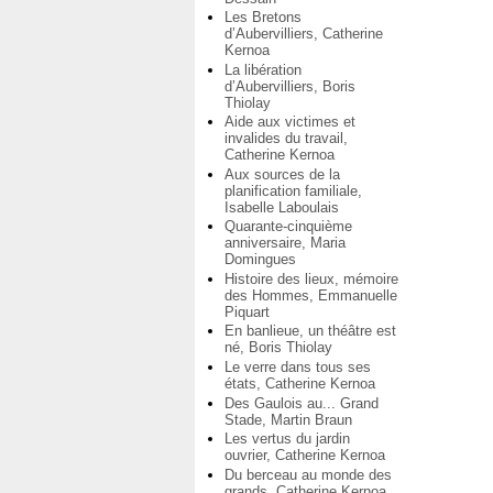
Les Bretons
d’Aubervilliers, Catherine
Kernoa
La libération
d’Aubervilliers, Boris
Thiolay
Aide aux victimes et
invalides du travail,
Catherine Kernoa
Aux sources de la
planification familiale,
Isabelle Laboulais
Quarante-cinquième
anniversaire, Maria
Domingues
Histoire des lieux, mémoire
des Hommes, Emmanuelle
Piquart
En banlieue, un théâtre est
né, Boris Thiolay
Le verre dans tous ses
états, Catherine Kernoa
Des Gaulois au... Grand
Stade, Martin Braun
Les vertus du jardin
ouvrier, Catherine Kernoa
Du berceau au monde des
grands, Catherine Kernoa