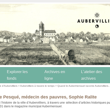
Explorer les
Archives en
L’atelier des
fonds
ligne
archives
re d’Aubervilliers
>
Aubervilliers à travers le temps
>
Quand le Aubermensuel raconte Aubervilliers..
e Pesqué, médecin des pauvres, Sophie Ralite
’histoire de la ville d’Aubervilliers, à travers une sélection d’articles historiques p
001 dans le magazine municipal Aubermensuel.