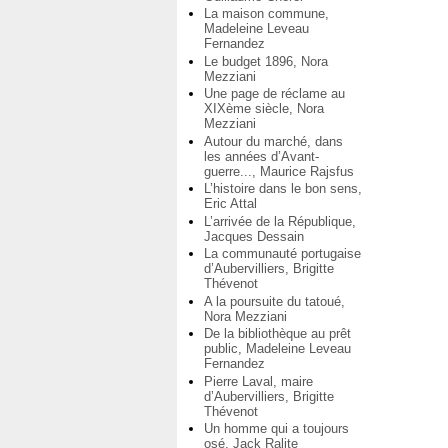
La maison commune,
Madeleine Leveau
Fernandez
Le budget 1896, Nora
Mezziani
Une page de réclame au
XIXème siècle, Nora
Mezziani
Autour du marché, dans
les années d’Avant-
guerre..., Maurice Rajsfus
L’histoire dans le bon sens,
Eric Attal
L’arrivée de la République,
Jacques Dessain
La communauté portugaise
d’Aubervilliers, Brigitte
Thévenot
A la poursuite du tatoué,
Nora Mezziani
De la bibliothèque au prêt
public, Madeleine Leveau
Fernandez
Pierre Laval, maire
d’Aubervilliers, Brigitte
Thévenot
Un homme qui a toujours
osé, Jack Ralite