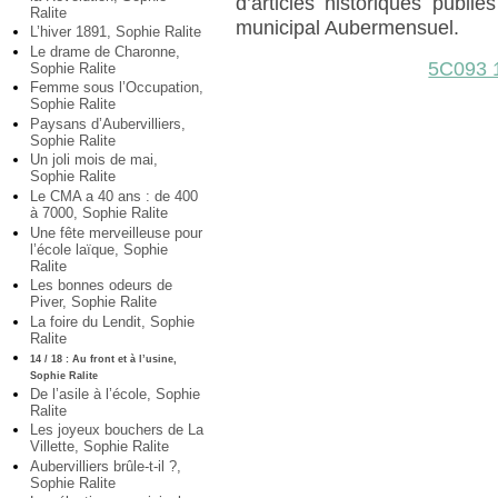
d’articles historiques publ
Ralite
municipal Aubermensuel.
L’hiver 1891, Sophie Ralite
Le drame de Charonne,
5C093 
Sophie Ralite
Femme sous l’Occupation,
Sophie Ralite
Paysans d’Aubervilliers,
Sophie Ralite
Un joli mois de mai,
Sophie Ralite
Le CMA a 40 ans : de 400
à 7000, Sophie Ralite
Une fête merveilleuse pour
l’école laïque, Sophie
Ralite
Les bonnes odeurs de
Piver, Sophie Ralite
La foire du Lendit, Sophie
Ralite
14 / 18 : Au front et à l’usine,
Sophie Ralite
De l’asile à l’école, Sophie
Ralite
Les joyeux bouchers de La
Villette, Sophie Ralite
Aubervilliers brûle-t-il ?,
Sophie Ralite