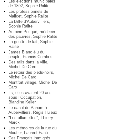
Les élections municipales
de 1892, Sophie Ralite
Les professionnels de
Malicet, Sophie Ralite
La Biffe d’Aubervilliers,
Sophie Ralite
Antoine Pesqué, médecin
des pauvres, Sophie Ralite
La goutte de lait, Sophie
Ralite
James Blanc élu du
peuple, Francis Combes
Des rails dans la ville,
Michel De Caro
Le retour des pieds-noirs,
Michel De Caro
Montfort village, Michel De
Caro
Ils, elles avaient 20 ans
sous l’Occupation,
Blandine Keller
Le canal de Panam à
Aubervilliers, Régis Huleux
"Les allumettes", Thierry
Marck
Les mémoires de la rue du
Moutier, Laurent Fanti
Ces Français immigrés