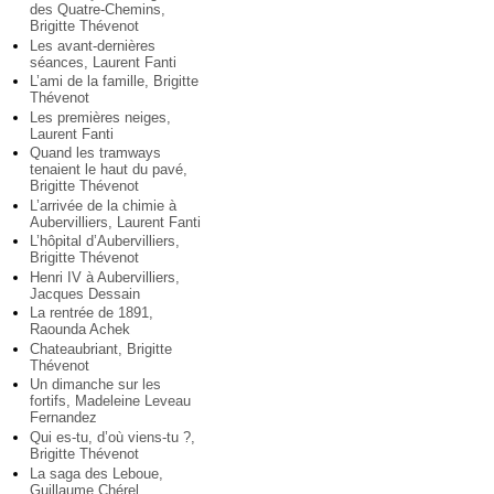
des Quatre-Chemins,
Brigitte Thévenot
Les avant-dernières
séances, Laurent Fanti
L’ami de la famille, Brigitte
Thévenot
Les premières neiges,
Laurent Fanti
Quand les tramways
tenaient le haut du pavé,
Brigitte Thévenot
L’arrivée de la chimie à
Aubervilliers, Laurent Fanti
L’hôpital d’Aubervilliers,
Brigitte Thévenot
Henri IV à Aubervilliers,
Jacques Dessain
La rentrée de 1891,
Raounda Achek
Chateaubriant, Brigitte
Thévenot
Un dimanche sur les
fortifs, Madeleine Leveau
Fernandez
Qui es-tu, d’où viens-tu ?,
Brigitte Thévenot
La saga des Leboue,
Guillaume Chérel