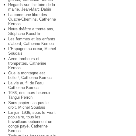
Regards sur l’histoire de la
mairie, Jean-Marc Dabin
La commune libre des
Quatre-Chemins, Catherine
Kernoa
Notre théâtre a trente ans,
Stéphane Koechlin
Les femmes et les enfants
d’abord, Catherine Kernoa
L’Espagne au cœur, Michel
Soudais
Avec tambours et
trompettes, Catherine
Kernoa
Que la montagne est
belle !, Catherine Kernoa
La vie au fil de l’eau,
Catherine Kernoa
1936, des jours heureux,
Tangui Perron
Sans papier t’as pas le
droit, Michel Soudais
En juin 1936, sous le Front
populaire, tous les
travailleurs obtiennent un
congé payé, Catherine
Kernoa