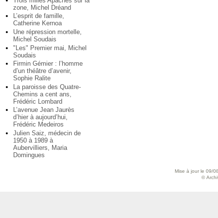
Trois milles Apaches sur la
zone, Michel Dréand
L’esprit de famille,
Catherine Kernoa
Une répression mortelle,
Michel Soudais
"Les" Premier mai, Michel
Soudais
Firmin Gémier : l’homme
d’un théâtre d’avenir,
Sophie Ralite
La paroisse des Quatre-
Chemins a cent ans,
Frédéric Lombard
L’avenue Jean Jaurès
d’hier à aujourd’hui,
Frédéric Medeiros
Julien Saiz, médecin de
1950 à 1989 à
Aubervilliers, Maria
Domingues
Mise à jour le 09/0
© Archiv