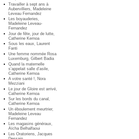
Travailler à sept ans à
Aubervilliers, Madeleine
Leveau Fernandez
Les boyauderies,
Madeleine Leveau-
Fernandez
Jour de fête, jour de lutte,
Catherine Kernoa
Sous les eaux, Laurent
Fanti
Une femme nommée Rosa
Luxemburg, Gilbert Badia
Quand la maternelle
s’appelait salle d’asile,
Catherine Kernoa
A votre santé !, Nora
Mezziani
Le jour de Gloire est arrivé,
Catherine Kernoa
Sur les bords du canal,
Catherine Kernoa
Un éboulement meurtrier,
Madeleine Leveau
Fernandez
Les magasins généraux,
Aïcha Belhalfaoui
Les Oratoriens, Jacques
Dessain