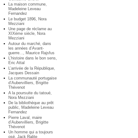
La maison commune,
Madeleine Leveau
Fernandez
Le budget 1896, Nora
Mezziani
Une page de réclame au
XIXème siècle, Nora
Mezziani
Autour du marché, dans
les années d’Avant-
guerre..., Maurice Rajsfus
L’histoire dans le bon sens,
Eric Attal
L’arrivée de la République,
Jacques Dessain
La communauté portugaise
d’Aubervilliers, Brigitte
Thévenot
A la poursuite du tatoué,
Nora Mezziani
De la bibliothèque au prêt
public, Madeleine Leveau
Fernandez
Pierre Laval, maire
d’Aubervilliers, Brigitte
Thévenot
Un homme qui a toujours
osé, Jack Ralite