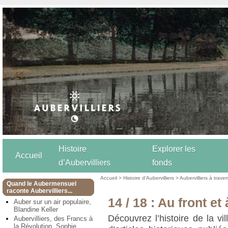
Histoire
Explorer les
Accueil
d’Aubervilliers
fonds
Accueil
>
Histoire d’Aubervilliers
>
Aubervilliers à trave
Quand le Aubermensuel
raconte Aubervilliers...
14 / 18 : Au front et
Auber sur un air populaire,
Blandine Keller
Découvrez l’histoire de la vil
Aubervilliers, des Francs à
la Révolution, Sophie