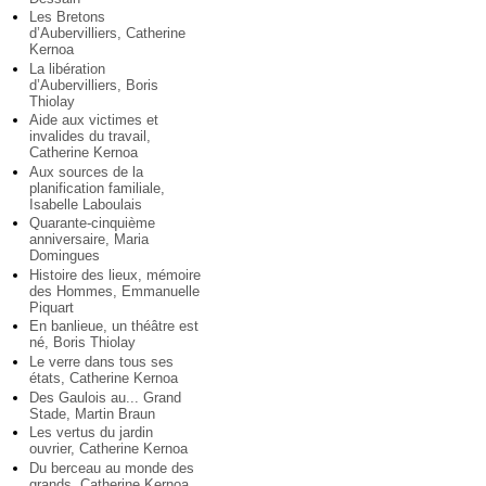
Les Bretons
d’Aubervilliers, Catherine
Kernoa
La libération
d’Aubervilliers, Boris
Thiolay
Aide aux victimes et
invalides du travail,
Catherine Kernoa
Aux sources de la
planification familiale,
Isabelle Laboulais
Quarante-cinquième
anniversaire, Maria
Domingues
Histoire des lieux, mémoire
des Hommes, Emmanuelle
Piquart
En banlieue, un théâtre est
né, Boris Thiolay
Le verre dans tous ses
états, Catherine Kernoa
Des Gaulois au... Grand
Stade, Martin Braun
Les vertus du jardin
ouvrier, Catherine Kernoa
Du berceau au monde des
grands, Catherine Kernoa