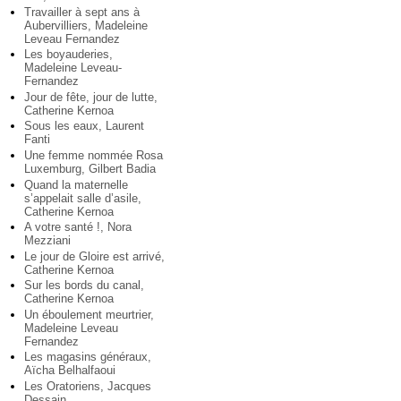
Travailler à sept ans à
Aubervilliers, Madeleine
Leveau Fernandez
Les boyauderies,
Madeleine Leveau-
Fernandez
Jour de fête, jour de lutte,
Catherine Kernoa
Sous les eaux, Laurent
Fanti
Une femme nommée Rosa
Luxemburg, Gilbert Badia
Quand la maternelle
s’appelait salle d’asile,
Catherine Kernoa
A votre santé !, Nora
Mezziani
Le jour de Gloire est arrivé,
Catherine Kernoa
Sur les bords du canal,
Catherine Kernoa
Un éboulement meurtrier,
Madeleine Leveau
Fernandez
Les magasins généraux,
Aïcha Belhalfaoui
Les Oratoriens, Jacques
Dessain