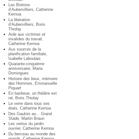
Les Bretons
d’Aubervilliers, Catherine
Kernoa
La libération
d’Aubervilliers, Boris
Thiolay
Aide aux victimes et
invalides du travail,
Catherine Kernoa
Aux sources de la
planification familiale,
Isabelle Laboulais
Quarante-cinquième
anniversaire, Maria
Domingues
Histoire des lieux, mémoire
des Hommes, Emmanuelle
Piquart
En banlieue, un théâtre est
né, Boris Thiolay
Le verre dans tous ses
états, Catherine Kernoa
Des Gaulois au... Grand
Stade, Martin Braun
Les vertus du jardin
ouvrier, Catherine Kernoa
Du berceau au monde des
grands, Catherine Kernoa