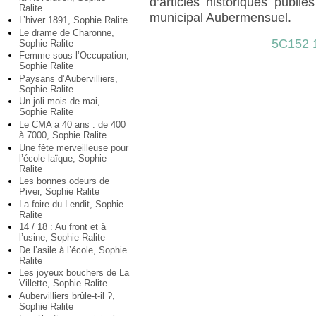
d’articles historiques publ
Ralite
municipal Aubermensuel.
L’hiver 1891, Sophie Ralite
Le drame de Charonne,
5C152 
Sophie Ralite
Femme sous l’Occupation,
Sophie Ralite
Paysans d’Aubervilliers,
Sophie Ralite
Un joli mois de mai,
Sophie Ralite
Le CMA a 40 ans : de 400
à 7000, Sophie Ralite
Une fête merveilleuse pour
l’école laïque, Sophie
Ralite
Les bonnes odeurs de
Piver, Sophie Ralite
La foire du Lendit, Sophie
Ralite
14 / 18 : Au front et à
l’usine, Sophie Ralite
De l’asile à l’école, Sophie
Ralite
Les joyeux bouchers de La
Villette, Sophie Ralite
Aubervilliers brûle-t-il ?,
Sophie Ralite