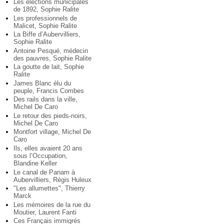
Les élections municipales
de 1892, Sophie Ralite
Les professionnels de
Malicet, Sophie Ralite
La Biffe d’Aubervilliers,
Sophie Ralite
Antoine Pesqué, médecin
des pauvres, Sophie Ralite
La goutte de lait, Sophie
Ralite
James Blanc élu du
peuple, Francis Combes
Des rails dans la ville,
Michel De Caro
Le retour des pieds-noirs,
Michel De Caro
Montfort village, Michel De
Caro
Ils, elles avaient 20 ans
sous l’Occupation,
Blandine Keller
Le canal de Panam à
Aubervilliers, Régis Huleux
"Les allumettes", Thierry
Marck
Les mémoires de la rue du
Moutier, Laurent Fanti
Ces Français immigrés