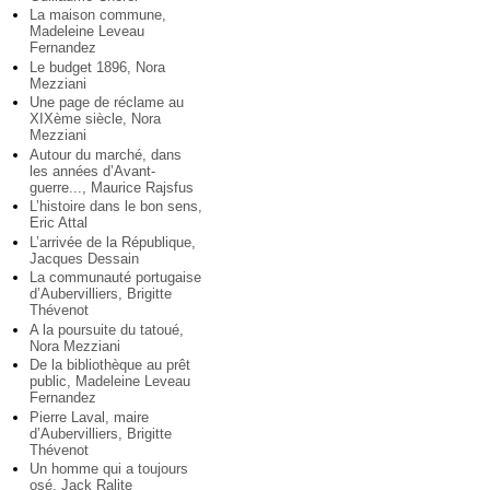
La maison commune,
Madeleine Leveau
Fernandez
Le budget 1896, Nora
Mezziani
Une page de réclame au
XIXème siècle, Nora
Mezziani
Autour du marché, dans
les années d’Avant-
guerre..., Maurice Rajsfus
L’histoire dans le bon sens,
Eric Attal
L’arrivée de la République,
Jacques Dessain
La communauté portugaise
d’Aubervilliers, Brigitte
Thévenot
A la poursuite du tatoué,
Nora Mezziani
De la bibliothèque au prêt
public, Madeleine Leveau
Fernandez
Pierre Laval, maire
d’Aubervilliers, Brigitte
Thévenot
Un homme qui a toujours
osé, Jack Ralite