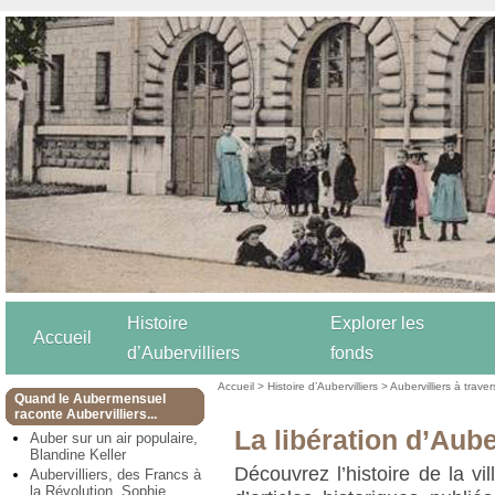
Histoire
Explorer les
Accueil
d’Aubervilliers
fonds
Accueil
>
Histoire d’Aubervilliers
>
Aubervilliers à trave
Quand le Aubermensuel
raconte Aubervilliers...
La libération d’Aube
Auber sur un air populaire,
Blandine Keller
Découvrez l’histoire de la vil
Aubervilliers, des Francs à
la Révolution, Sophie