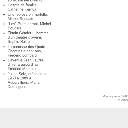
zone, Michel Dréand
L’esprit de famille,
Catherine Kernoa
Une répression mortelle,
Michel Soudais
"Les" Premier mai, Michel
Soudais
Firmin Gémier : l’homme
d’un théâtre d’avenir,
Sophie Ralite
La paroisse des Quatre-
Chemins a cent ans,
Frédéric Lombard
L’avenue Jean Jaurès
d’hier à aujourd’hui,
Frédéric Medeiros
Julien Saiz, médecin de
1950 à 1989 à
Aubervilliers, Maria
Domingues
Mise à jour le 09/0
© Archiv