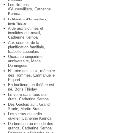
Les Bretons
d’Aubervilliers, Catherine
Kernoa
La libération d’Aubervilliers,
Boris Thiolay
Aide aux victimes et
invalides du travail,
Catherine Kernoa
Aux sources de la
planification familiale,
Isabelle Laboulais
Quarante-cinquième
anniversaire, Maria
Domingues
Histoire des lieux, mémoire
des Hommes, Emmanuelle
Piquart
En banlieue, un théâtre est
né, Boris Thiolay
Le verre dans tous ses
états, Catherine Kernoa
Des Gaulois au... Grand
Stade, Martin Braun
Les vertus du jardin
ouvrier, Catherine Kernoa
Du berceau au monde des
grands, Catherine Kernoa