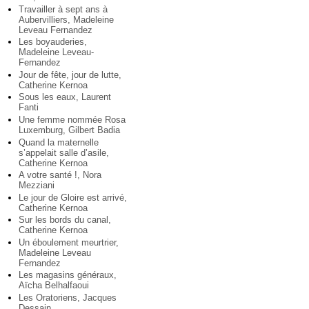
Travailler à sept ans à
Aubervilliers, Madeleine
Leveau Fernandez
Les boyauderies,
Madeleine Leveau-
Fernandez
Jour de fête, jour de lutte,
Catherine Kernoa
Sous les eaux, Laurent
Fanti
Une femme nommée Rosa
Luxemburg, Gilbert Badia
Quand la maternelle
s’appelait salle d’asile,
Catherine Kernoa
A votre santé !, Nora
Mezziani
Le jour de Gloire est arrivé,
Catherine Kernoa
Sur les bords du canal,
Catherine Kernoa
Un éboulement meurtrier,
Madeleine Leveau
Fernandez
Les magasins généraux,
Aïcha Belhalfaoui
Les Oratoriens, Jacques
Dessain