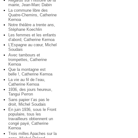
Regards sur l’histoire de la
mairie, Jean-Marc Dabin
La commune libre des
Quatre-Chemins, Catherine
Kernoa
Notre théâtre a trente ans,
Stéphane Koechlin
Les femmes et les enfants
d’abord, Catherine Kernoa
L’Espagne au cœur, Michel
Soudais
Avec tambours et
trompettes, Catherine
Kernoa
Que la montagne est
belle !, Catherine Kernoa
La vie au fil de l’eau,
Catherine Kernoa
1936, des jours heureux,
Tangui Perron
Sans papier t’as pas le
droit, Michel Soudais
En juin 1936, sous le Front
populaire, tous les
travailleurs obtiennent un
congé payé, Catherine
Kernoa
Trois milles Apaches sur la