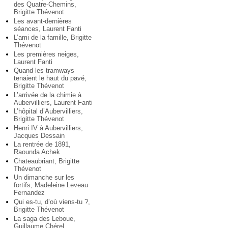
des Quatre-Chemins,
Brigitte Thévenot
Les avant-dernières
séances, Laurent Fanti
L’ami de la famille, Brigitte
Thévenot
Les premières neiges,
Laurent Fanti
Quand les tramways
tenaient le haut du pavé,
Brigitte Thévenot
L’arrivée de la chimie à
Aubervilliers, Laurent Fanti
L’hôpital d’Aubervilliers,
Brigitte Thévenot
Henri IV à Aubervilliers,
Jacques Dessain
La rentrée de 1891,
Raounda Achek
Chateaubriant, Brigitte
Thévenot
Un dimanche sur les
fortifs, Madeleine Leveau
Fernandez
Qui es-tu, d’où viens-tu ?,
Brigitte Thévenot
La saga des Leboue,
Guillaume Chérel