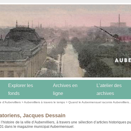
Explorer les
Archives en
L’atelier des
fonds
ligne
archives
re d’Aubervilliers
>
Aubervilliers à travers le temps
>
Quand le Aubermensuel raconte Aubervilliers..
atoriens, Jacques Dessain
’histoire de la ville d’Aubervilliers, à travers une sélection d’articles historiques p
001 dans le magazine municipal Aubermensuel.