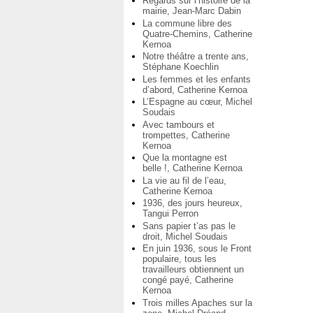
Regards sur l’histoire de la
mairie, Jean-Marc Dabin
La commune libre des
Quatre-Chemins, Catherine
Kernoa
Notre théâtre a trente ans,
Stéphane Koechlin
Les femmes et les enfants
d’abord, Catherine Kernoa
L’Espagne au cœur, Michel
Soudais
Avec tambours et
trompettes, Catherine
Kernoa
Que la montagne est
belle !, Catherine Kernoa
La vie au fil de l’eau,
Catherine Kernoa
1936, des jours heureux,
Tangui Perron
Sans papier t’as pas le
droit, Michel Soudais
En juin 1936, sous le Front
populaire, tous les
travailleurs obtiennent un
congé payé, Catherine
Kernoa
Trois milles Apaches sur la