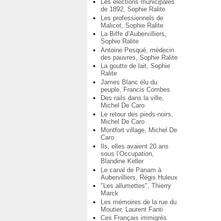
Les élections municipales
de 1892, Sophie Ralite
Les professionnels de
Malicet, Sophie Ralite
La Biffe d’Aubervilliers,
Sophie Ralite
Antoine Pesqué, médecin
des pauvres, Sophie Ralite
La goutte de lait, Sophie
Ralite
James Blanc élu du
peuple, Francis Combes
Des rails dans la ville,
Michel De Caro
Le retour des pieds-noirs,
Michel De Caro
Montfort village, Michel De
Caro
Ils, elles avaient 20 ans
sous l’Occupation,
Blandine Keller
Le canal de Panam à
Aubervilliers, Régis Huleux
"Les allumettes", Thierry
Marck
Les mémoires de la rue du
Moutier, Laurent Fanti
Ces Français immigrés