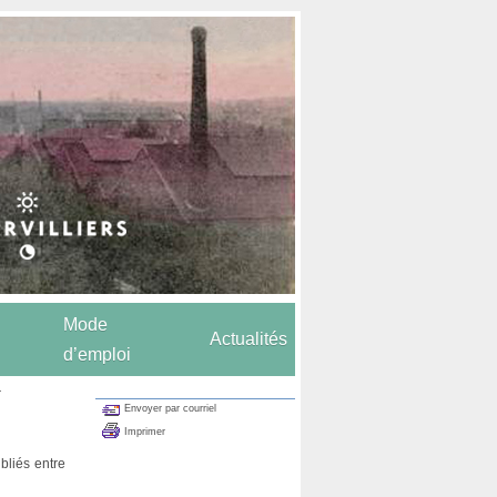
Mode
Actualités
d’emploi
.
Envoyer par courriel
Imprimer
ubliés entre