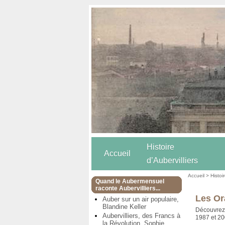
Histoire
Accueil
d’Aubervilliers
Accueil
>
Histoi
Quand le Aubermensuel
raconte Aubervilliers...
Les Or
Auber sur un air populaire,
Blandine Keller
Découvrez l
Aubervilliers, des Francs à
1987 et 2
la Révolution, Sophie