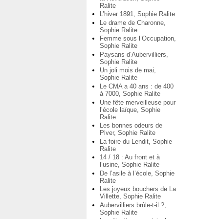
Ralite
L’hiver 1891, Sophie Ralite
Le drame de Charonne,
Sophie Ralite
Femme sous l’Occupation,
Sophie Ralite
Paysans d’Aubervilliers,
Sophie Ralite
Un joli mois de mai,
Sophie Ralite
Le CMA a 40 ans : de 400
à 7000, Sophie Ralite
Une fête merveilleuse pour
l’école laïque, Sophie
Ralite
Les bonnes odeurs de
Piver, Sophie Ralite
La foire du Lendit, Sophie
Ralite
14 / 18 : Au front et à
l’usine, Sophie Ralite
De l’asile à l’école, Sophie
Ralite
Les joyeux bouchers de La
Villette, Sophie Ralite
Aubervilliers brûle-t-il ?,
Sophie Ralite