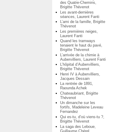
des Quatre-Chemins,
Brigitte Thévenot
Les avant-dernières
séances, Laurent Fanti
L’ami de la famille, Brigitte
Thévenot
Les premières neiges,
Laurent Fanti
Quand les tramways
tenaient le haut du pavé,
Brigitte Thévenot
L’arrivée de la chimie à
Aubervilliers, Laurent Fanti
L’hôpital d’Aubervilliers,
Brigitte Thévenot
Henri IV à Aubervilliers,
Jacques Dessain
La rentrée de 1891,
Raounda Achek
Chateaubriant, Brigitte
Thévenot
Un dimanche sur les
fortifs, Madeleine Leveau
Fernandez
Qui es-tu, d’où viens-tu ?,
Brigitte Thévenot
La saga des Leboue,
Guillaume Chérel