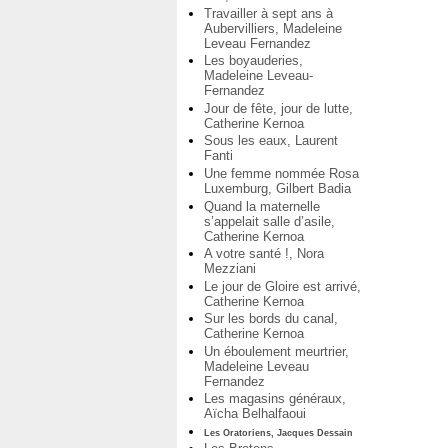
Travailler à sept ans à
Aubervilliers, Madeleine
Leveau Fernandez
Les boyauderies,
Madeleine Leveau-
Fernandez
Jour de fête, jour de lutte,
Catherine Kernoa
Sous les eaux, Laurent
Fanti
Une femme nommée Rosa
Luxemburg, Gilbert Badia
Quand la maternelle
s’appelait salle d’asile,
Catherine Kernoa
A votre santé !, Nora
Mezziani
Le jour de Gloire est arrivé,
Catherine Kernoa
Sur les bords du canal,
Catherine Kernoa
Un éboulement meurtrier,
Madeleine Leveau
Fernandez
Les magasins généraux,
Aïcha Belhalfaoui
Les Oratoriens, Jacques Dessain