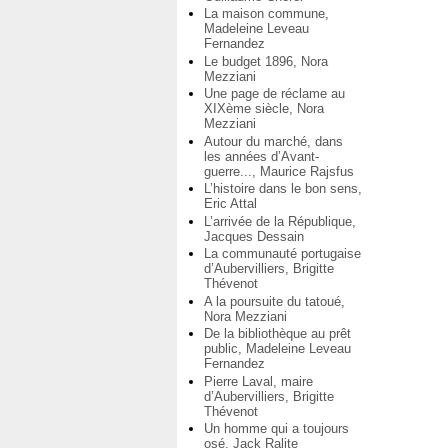
La maison commune,
Madeleine Leveau
Fernandez
Le budget 1896, Nora
Mezziani
Une page de réclame au
XIXème siècle, Nora
Mezziani
Autour du marché, dans
les années d’Avant-
guerre..., Maurice Rajsfus
L’histoire dans le bon sens,
Eric Attal
L’arrivée de la République,
Jacques Dessain
La communauté portugaise
d’Aubervilliers, Brigitte
Thévenot
A la poursuite du tatoué,
Nora Mezziani
De la bibliothèque au prêt
public, Madeleine Leveau
Fernandez
Pierre Laval, maire
d’Aubervilliers, Brigitte
Thévenot
Un homme qui a toujours
osé, Jack Ralite