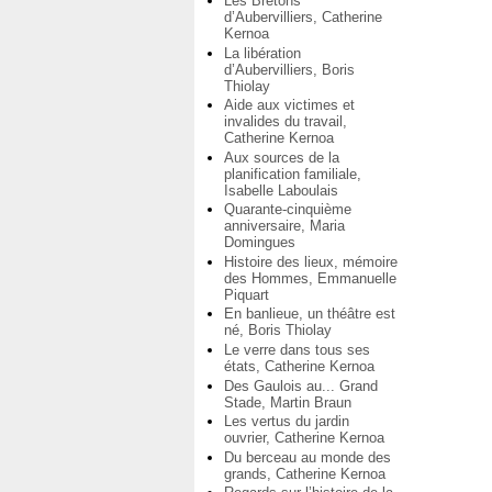
Les Bretons
d’Aubervilliers, Catherine
Kernoa
La libération
d’Aubervilliers, Boris
Thiolay
Aide aux victimes et
invalides du travail,
Catherine Kernoa
Aux sources de la
planification familiale,
Isabelle Laboulais
Quarante-cinquième
anniversaire, Maria
Domingues
Histoire des lieux, mémoire
des Hommes, Emmanuelle
Piquart
En banlieue, un théâtre est
né, Boris Thiolay
Le verre dans tous ses
états, Catherine Kernoa
Des Gaulois au... Grand
Stade, Martin Braun
Les vertus du jardin
ouvrier, Catherine Kernoa
Du berceau au monde des
grands, Catherine Kernoa