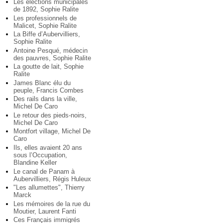
Les élections municipales
de 1892, Sophie Ralite
Les professionnels de
Malicet, Sophie Ralite
La Biffe d’Aubervilliers,
Sophie Ralite
Antoine Pesqué, médecin
des pauvres, Sophie Ralite
La goutte de lait, Sophie
Ralite
James Blanc élu du
peuple, Francis Combes
Des rails dans la ville,
Michel De Caro
Le retour des pieds-noirs,
Michel De Caro
Montfort village, Michel De
Caro
Ils, elles avaient 20 ans
sous l’Occupation,
Blandine Keller
Le canal de Panam à
Aubervilliers, Régis Huleux
"Les allumettes", Thierry
Marck
Les mémoires de la rue du
Moutier, Laurent Fanti
Ces Français immigrés