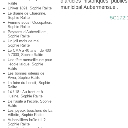
d’articles historiques publ
Ralite
municipal Aubermensuel.
L’hiver 1891, Sophie Ralite
Le drame de Charonne,
5C172 
Sophie Ralite
Femme sous l’Occupation,
Sophie Ralite
Paysans d’Aubervilliers,
Sophie Ralite
Un joli mois de mai,
Sophie Ralite
Le CMA a 40 ans : de 400
à 7000, Sophie Ralite
Une fête merveilleuse pour
l’école laïque, Sophie
Ralite
Les bonnes odeurs de
Piver, Sophie Ralite
La foire du Lendit, Sophie
Ralite
14 / 18 : Au front et à
l’usine, Sophie Ralite
De l’asile à l’école, Sophie
Ralite
Les joyeux bouchers de La
Villette, Sophie Ralite
Aubervilliers brûle-t-il ?,
Sophie Ralite