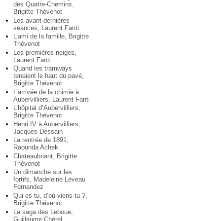
des Quatre-Chemins,
Brigitte Thévenot
Les avant-dernières
séances, Laurent Fanti
L’ami de la famille, Brigitte
Thévenot
Les premières neiges,
Laurent Fanti
Quand les tramways
tenaient le haut du pavé,
Brigitte Thévenot
L’arrivée de la chimie à
Aubervilliers, Laurent Fanti
L’hôpital d’Aubervilliers,
Brigitte Thévenot
Henri IV à Aubervilliers,
Jacques Dessain
La rentrée de 1891,
Raounda Achek
Chateaubriant, Brigitte
Thévenot
Un dimanche sur les
fortifs, Madeleine Leveau
Fernandez
Qui es-tu, d’où viens-tu ?,
Brigitte Thévenot
La saga des Leboue,
Guillaume Chérel