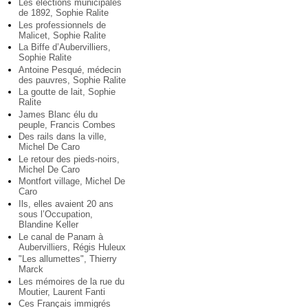
Les élections municipales
de 1892, Sophie Ralite
Les professionnels de
Malicet, Sophie Ralite
La Biffe d’Aubervilliers,
Sophie Ralite
Antoine Pesqué, médecin
des pauvres, Sophie Ralite
La goutte de lait, Sophie
Ralite
James Blanc élu du
peuple, Francis Combes
Des rails dans la ville,
Michel De Caro
Le retour des pieds-noirs,
Michel De Caro
Montfort village, Michel De
Caro
Ils, elles avaient 20 ans
sous l’Occupation,
Blandine Keller
Le canal de Panam à
Aubervilliers, Régis Huleux
"Les allumettes", Thierry
Marck
Les mémoires de la rue du
Moutier, Laurent Fanti
Ces Français immigrés