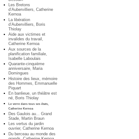
Les Bretons
d’Aubervilliers, Catherine
Kernoa
La libération
d’Aubervilliers, Boris
Thiolay
Aide aux victimes et
invalides du travail,
Catherine Kernoa
Aux sources de la
planification familiale,
Isabelle Laboulais
Quarante-cinquième
anniversaire, Maria
Domingues
Histoire des lieux, mémoire
des Hommes, Emmanuelle
Piquart
En banlieue, un théâtre est
né, Boris Thiolay
Le verre dans tous ses états,
Catherine Kernoa
Des Gaulois au... Grand
Stade, Martin Braun
Les vertus du jardin
ouvrier, Catherine Kernoa
Du berceau au monde des
grands, Catherine Kernoa