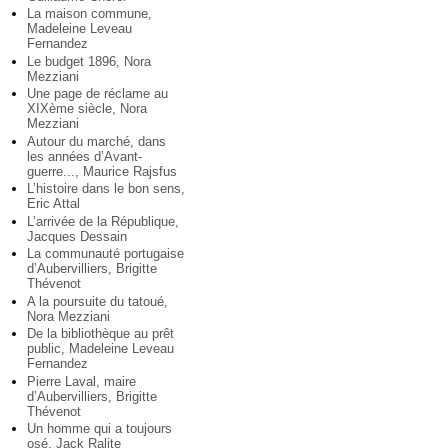
La maison commune,
Madeleine Leveau
Fernandez
Le budget 1896, Nora
Mezziani
Une page de réclame au
XIXème siècle, Nora
Mezziani
Autour du marché, dans
les années d’Avant-
guerre..., Maurice Rajsfus
L’histoire dans le bon sens,
Eric Attal
L’arrivée de la République,
Jacques Dessain
La communauté portugaise
d’Aubervilliers, Brigitte
Thévenot
A la poursuite du tatoué,
Nora Mezziani
De la bibliothèque au prêt
public, Madeleine Leveau
Fernandez
Pierre Laval, maire
d’Aubervilliers, Brigitte
Thévenot
Un homme qui a toujours
osé, Jack Ralite