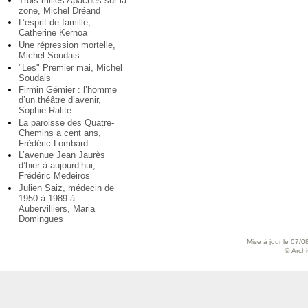
Trois milles Apaches sur la
zone, Michel Dréand
L’esprit de famille,
Catherine Kernoa
Une répression mortelle,
Michel Soudais
"Les" Premier mai, Michel
Soudais
Firmin Gémier : l’homme
d’un théâtre d’avenir,
Sophie Ralite
La paroisse des Quatre-
Chemins a cent ans,
Frédéric Lombard
L’avenue Jean Jaurès
d’hier à aujourd’hui,
Frédéric Medeiros
Julien Saiz, médecin de
1950 à 1989 à
Aubervilliers, Maria
Domingues
Mise à jour le 07/0
© Archiv