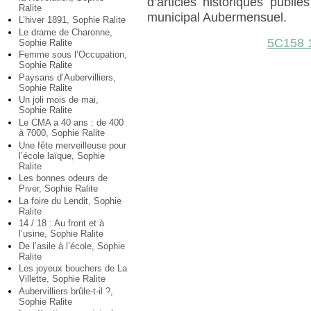
d’articles historiques publ
Ralite
municipal Aubermensuel.
L’hiver 1891, Sophie Ralite
Le drame de Charonne,
5C158 
Sophie Ralite
Femme sous l’Occupation,
Sophie Ralite
Paysans d’Aubervilliers,
Sophie Ralite
Un joli mois de mai,
Sophie Ralite
Le CMA a 40 ans : de 400
à 7000, Sophie Ralite
Une fête merveilleuse pour
l’école laïque, Sophie
Ralite
Les bonnes odeurs de
Piver, Sophie Ralite
La foire du Lendit, Sophie
Ralite
14 / 18 : Au front et à
l’usine, Sophie Ralite
De l’asile à l’école, Sophie
Ralite
Les joyeux bouchers de La
Villette, Sophie Ralite
Aubervilliers brûle-t-il ?,
Sophie Ralite