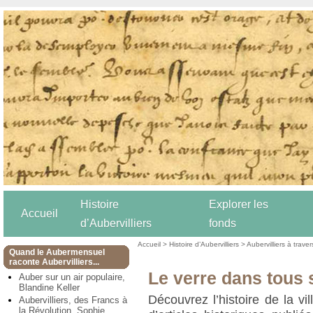
Histoire
Explorer les
Accueil
d’Aubervilliers
fonds
Accueil
>
Histoire d’Aubervilliers
>
Aubervilliers à trave
Quand le Aubermensuel
raconte Aubervilliers...
Le verre dans tous 
Auber sur un air populaire,
Blandine Keller
Découvrez l’histoire de la vil
Aubervilliers, des Francs à
la Révolution, Sophie