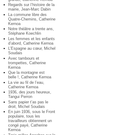
Regards sur l’histoire de la
mairie, Jean-Marc Dabin
La commune libre des
Quatre-Chemins, Catherine
Kernoa
Notre théâtre a trente ans,
Stéphane Koechlin
Les femmes et les enfants
d’abord, Catherine Kernoa
L’Espagne au cœur, Michel
Soudais
Avec tambours et
trompettes, Catherine
Kernoa
Que la montagne est
belle !, Catherine Kernoa
La vie au fil de l’eau,
Catherine Kernoa
1936, des jours heureux,
Tangui Perron
Sans papier t’as pas le
droit, Michel Soudais
En juin 1936, sous le Front
populaire, tous les
travailleurs obtiennent un
congé payé, Catherine
Kernoa