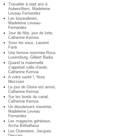
Travailler à sept ans à
Aubervilliers, Madeleine
Leveau Fernandez
Les boyauderies,
Madeleine Leveau-
Fernandez
Jour de fête, jour de lutte,
Catherine Kernoa
Sous les eaux, Laurent
Fanti
Une femme nommée Rosa
Luxemburg, Gilbert Badia
Quand la maternelle
s’appelait salle d’asile,
Catherine Kernoa
A votre santé !, Nora
Mezziani
Le jour de Gloire est arrivé,
Catherine Kernoa
Sur les bords du canal,
Catherine Kernoa
Un éboulement meurtrier,
Madeleine Leveau
Fernandez
Les magasins généraux,
Aïcha Belhalfaoui
Les Oratoriens, Jacques
Dessain