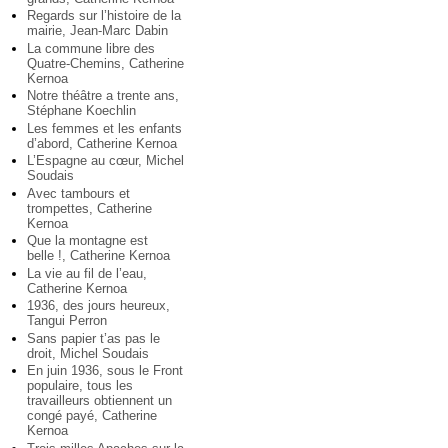
Regards sur l’histoire de la
mairie, Jean-Marc Dabin
La commune libre des
Quatre-Chemins, Catherine
Kernoa
Notre théâtre a trente ans,
Stéphane Koechlin
Les femmes et les enfants
d’abord, Catherine Kernoa
L’Espagne au cœur, Michel
Soudais
Avec tambours et
trompettes, Catherine
Kernoa
Que la montagne est
belle !, Catherine Kernoa
La vie au fil de l’eau,
Catherine Kernoa
1936, des jours heureux,
Tangui Perron
Sans papier t’as pas le
droit, Michel Soudais
En juin 1936, sous le Front
populaire, tous les
travailleurs obtiennent un
congé payé, Catherine
Kernoa