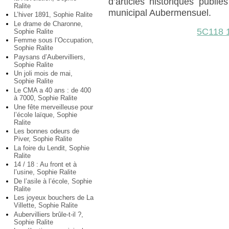
d’articles historiques publ
Ralite
municipal Aubermensuel.
L’hiver 1891, Sophie Ralite
Le drame de Charonne,
5C118 
Sophie Ralite
Femme sous l’Occupation,
Sophie Ralite
Paysans d’Aubervilliers,
Sophie Ralite
Un joli mois de mai,
Sophie Ralite
Le CMA a 40 ans : de 400
à 7000, Sophie Ralite
Une fête merveilleuse pour
l’école laïque, Sophie
Ralite
Les bonnes odeurs de
Piver, Sophie Ralite
La foire du Lendit, Sophie
Ralite
14 / 18 : Au front et à
l’usine, Sophie Ralite
De l’asile à l’école, Sophie
Ralite
Les joyeux bouchers de La
Villette, Sophie Ralite
Aubervilliers brûle-t-il ?,
Sophie Ralite