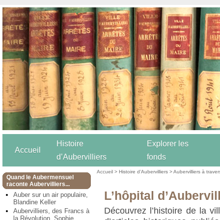
Histoire
Explorer les
Accueil
d’Aubervilliers
fonds
Accueil
>
Histoire d’Aubervilliers
>
Aubervilliers à trave
Quand le Aubermensuel
raconte Aubervilliers...
L’hôpital d’Aubervil
Auber sur un air populaire,
Blandine Keller
Découvrez l’histoire de la vil
Aubervilliers, des Francs à
la Révolution, Sophie