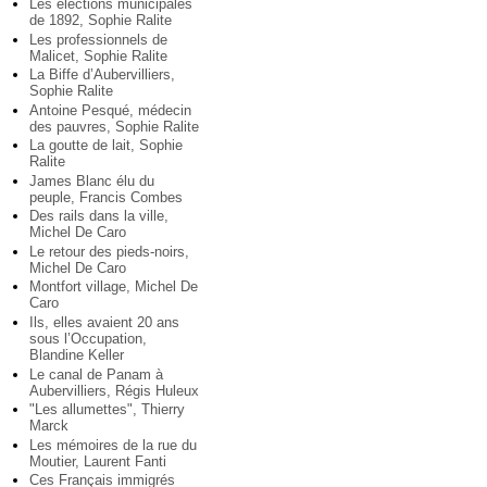
Les élections municipales
de 1892, Sophie Ralite
Les professionnels de
Malicet, Sophie Ralite
La Biffe d’Aubervilliers,
Sophie Ralite
Antoine Pesqué, médecin
des pauvres, Sophie Ralite
La goutte de lait, Sophie
Ralite
James Blanc élu du
peuple, Francis Combes
Des rails dans la ville,
Michel De Caro
Le retour des pieds-noirs,
Michel De Caro
Montfort village, Michel De
Caro
Ils, elles avaient 20 ans
sous l’Occupation,
Blandine Keller
Le canal de Panam à
Aubervilliers, Régis Huleux
"Les allumettes", Thierry
Marck
Les mémoires de la rue du
Moutier, Laurent Fanti
Ces Français immigrés