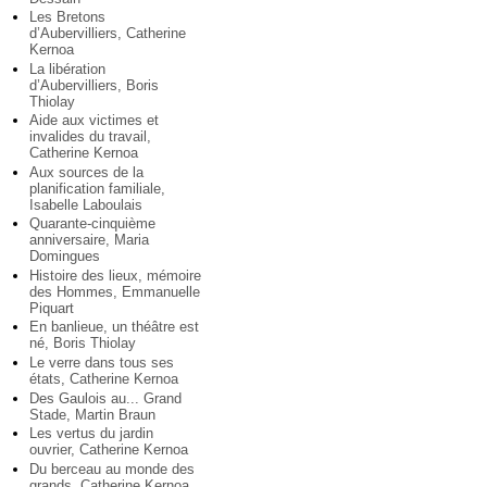
Les Bretons
d’Aubervilliers, Catherine
Kernoa
La libération
d’Aubervilliers, Boris
Thiolay
Aide aux victimes et
invalides du travail,
Catherine Kernoa
Aux sources de la
planification familiale,
Isabelle Laboulais
Quarante-cinquième
anniversaire, Maria
Domingues
Histoire des lieux, mémoire
des Hommes, Emmanuelle
Piquart
En banlieue, un théâtre est
né, Boris Thiolay
Le verre dans tous ses
états, Catherine Kernoa
Des Gaulois au... Grand
Stade, Martin Braun
Les vertus du jardin
ouvrier, Catherine Kernoa
Du berceau au monde des
grands, Catherine Kernoa