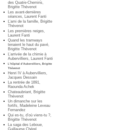
des Quatre-Chemins,
Brigitte Thévenot
Les avant-dernières
séances, Laurent Fanti
L’ami de la famille, Brigitte
Thévenot
Les premières neiges,
Laurent Fanti
Quand les tramways
tenaient le haut du pavé,
Brigitte Thévenot
L’arrivée de la chimie à
Aubervilliers, Laurent Fanti
L’hôpital d’Aubervilliers, Brigitte
Thévenot
Henri IV à Aubervilliers,
Jacques Dessain
La rentrée de 1891,
Raounda Achek
Chateaubriant, Brigitte
Thévenot
Un dimanche sur les
fortifs, Madeleine Leveau
Fernandez
Qui es-tu, d’où viens-tu ?,
Brigitte Thévenot
La saga des Leboue,
Guillaume Chérel