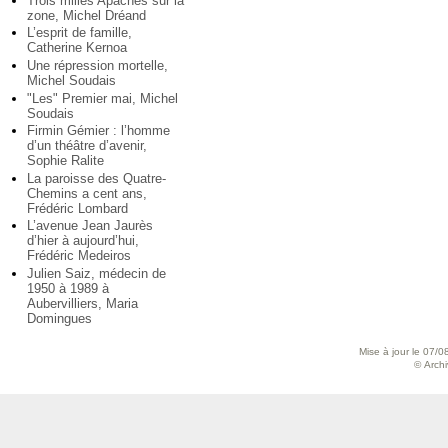
Trois milles Apaches sur la
zone, Michel Dréand
L’esprit de famille,
Catherine Kernoa
Une répression mortelle,
Michel Soudais
"Les" Premier mai, Michel
Soudais
Firmin Gémier : l’homme
d’un théâtre d’avenir,
Sophie Ralite
La paroisse des Quatre-
Chemins a cent ans,
Frédéric Lombard
L’avenue Jean Jaurès
d’hier à aujourd’hui,
Frédéric Medeiros
Julien Saiz, médecin de
1950 à 1989 à
Aubervilliers, Maria
Domingues
Mise à jour le 07/0
© Archiv