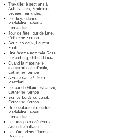
Travailler à sept ans à
Aubervilliers, Madeleine
Leveau Fernandez
Les boyauderies,
Madeleine Leveau-
Fernandez
Jour de fête, jour de lutte,
Catherine Kernoa
Sous les eaux, Laurent
Fanti
Une femme nommée Rosa
Luxemburg, Gilbert Badia
Quand la maternelle
s’appelait salle d’asile,
Catherine Kernoa
A votre santé !, Nora
Mezziani
Le jour de Gloire est arrivé,
Catherine Kernoa
Sur les bords du canal,
Catherine Kernoa
Un éboulement meurtrier,
Madeleine Leveau
Fernandez
Les magasins généraux,
Aïcha Belhalfaoui
Les Oratoriens, Jacques
Dessain