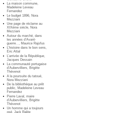
La maison commune,
Madeleine Leveau
Fernandez
Le budget 1896, Nora
Mezziani
Une page de réclame au
XIXème siècle, Nora
Mezziani
Autour du marché, dans
les années d’Avant-
guerre..., Maurice Rajsfus
L’histoire dans le bon sens,
Eric Attal
L’arrivée de la République,
Jacques Dessain
La communauté portugaise
d’Aubervilliers, Brigitte
Thévenot
A la poursuite du tatoué,
Nora Mezziani
De la bibliothèque au prêt
public, Madeleine Leveau
Fernandez
Pierre Laval, maire
d’Aubervilliers, Brigitte
Thévenot
Un homme qui a toujours
osé, Jack Ralite